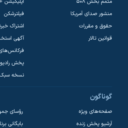
متمم بخش ۵۰۸
اپلیکیشن +VOA
منشور صدای آمریکا
فیلترشکن
حقوق و مقررات
اشتراک خبرن
قوانین تالار
آگهی استخد
فرکانس‌های 
پخش رادیو
یادگیری زبان انگلیسی
نسخه سبک 
دنبال کنید
گوناگون
صفحه‌های ویژه
رؤسای جمهو
آرشیو پخش زنده
بایگانی برن
زبانهای مختلف