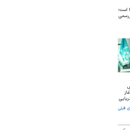
 است؛
ررسمی
س
غاز
ریایی
ی قبلی