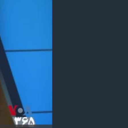
مستندها
فرهنگ و زندگی
حقوق شهروندی
انتخابات ریاست جمهوری آمریکا ۲۰۲۴
اقتصادی
حمله جمهوری اسلامی به اسرائیل
رمز مهسا
علم و فناوری
اسرائیل در جنگ
ورزش زنان در ایران
گالری عکس
اعتراضات زن، زندگی، آزادی
آرشیو پخش زنده
مجموعه مستندهای دادخواهی
تریبونال مردمی آبان ۹۸
دادگاه حمید نوری
چهل سال گروگان‌گیری
قانون شفافیت دارائی کادر رهبری ایران
اعتراضات مردمی آبان ۹۸
اسرائیل در جنگ