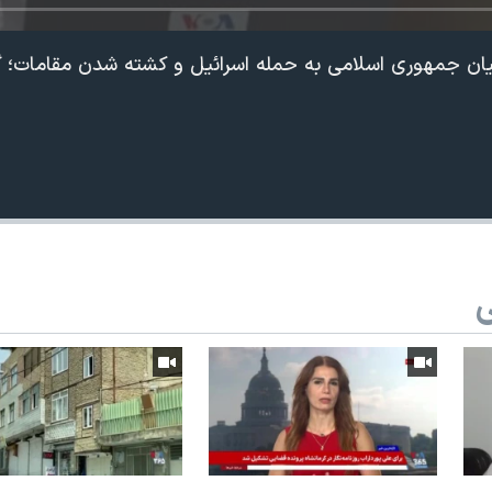
یان جمهوری اسلامی به حمله اسرائیل و کشته شدن مقامات؛ گز
ی
360p
240p
Auto
1080p
720p