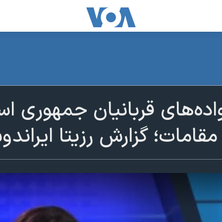
ده‌های قربانیان جمهوری اس
امات؛ گزارش رزیتا ایراند