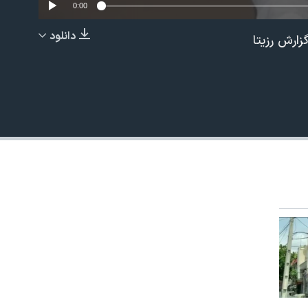
0:00
دانلود
ارش رزیتا
EMBED
480p