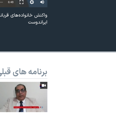
Auto
6:48
نرگس محمدی برنده جایزه نوبل صلح
240p
واکنش خانواده‌های قربان
همایش محافظه‌کاران آمریکا «سی‌پک»
360p
ایراندوست
صفحه‌های ویژه
480p
سفر پرزیدنت ترامپ به چین
720p
1080p
برنامه های قبل