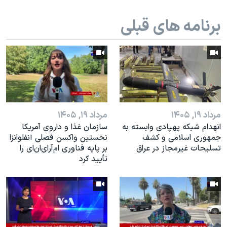
اسرائیل در جنگ
برنامه های قبلی
نرگس محمدی برنده جایزه نوبل صلح
همایش محافظه‌کاران آمریکا «سی‌پک»
صفحه‌های ویژه
سفر پرزیدنت ترامپ به چین
مرداد ۱۹, ۱۴۰۵
مرداد ۱۹, ۱۴۰۵
انهدام شبکه پهپادی وابسته به
سازمان غذا و داروی آمریکا
جمهوری اسلامی و کشف
نخستین واکسن فصلی آنفلوانزا
تسلیحات غیرمجاز در عراق
بر پایه فناوری ام‌آر‌ای‌ان‌ای را
تأیید کرد