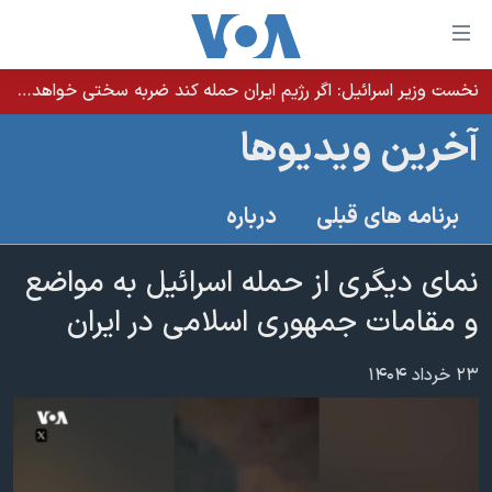
ینکهای
ابل
سترسی
نخست وزیر اسرائيل: اگر رژیم ایران حمله کند ضربه سختی خواهد خورد
خانه
هش
آخرین ویدیوها
نسخه سبک وب‌سایت
ه
حتوای
موضوع ها
برنامه های قبلی
درباره
صلی
برنامه های تلویزیونی
ایران
هش
جدول برنامه ها
نمای دیگری از حمله اسرائیل به مواضع
ه
آمریکا
فحه
صفحه‌های ویژه
و مقامات جمهوری اسلامی در ایران
جهان
صلی
فرکانس‌های صدای آمریکا
ورزشی
جام جهانی ۲۰۲۶
هش
۲۳ خرداد ۱۴۰۴
پخش رادیویی
ه
گزیده‌ها
عملیات خشم حماسی
ستجو
۲۵۰سالگی آمریکا
ویژه برنامه‌ها
یادگیری زبان انگلیسی
ویدیوها
بایگانی برنامه‌های تلویزیونی