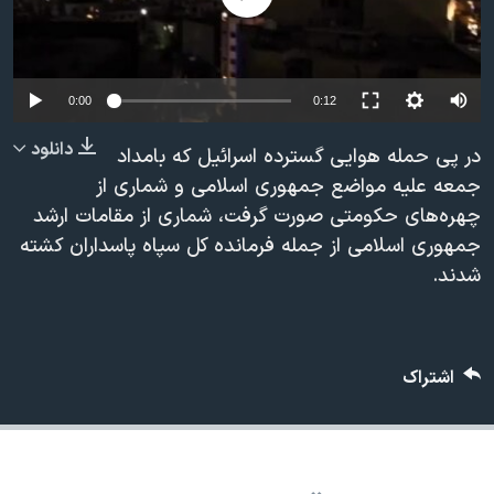
دنبال کنید
مستندها
فرهنگ و زندگی
حقوق شهروندی
انتخابات ریاست جمهوری آمریکا ۲۰۲۴
Auto
اقتصادی
حمله جمهوری اسلامی به اسرائیل
0:00
0:12
240p
رمز مهسا
علم و فناوری
دانلود
در پی حمله هوایی گسترده اسرائیل که بامداد
زبانهای مختلف
360p
اسرائیل در جنگ
ورزش زنان در ایران
جمعه علیه مواضع جمهوری اسلامی و شماری از
چهره‌های حکومتی صورت گرفت، شماری از مقامات ارشد
480p
گالری عکس
اعتراضات زن، زندگی، آزادی
480p
360p
240p
Auto
جمهوری اسلامی از جمله فرمانده کل سپاه پاسداران کشته
720p
آرشیو پخش زنده
مجموعه مستندهای دادخواهی
شدند.
1080p
720p
1080p
تریبونال مردمی آبان ۹۸
دادگاه حمید نوری
اشتراک
چهل سال گروگان‌گیری
قانون شفافیت دارائی کادر رهبری ایران
اعتراضات مردمی آبان ۹۸