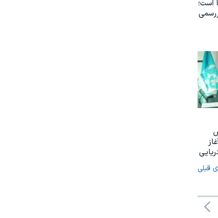
 است؛
ررسمی
س
غاز
ریایی
ی قبلی