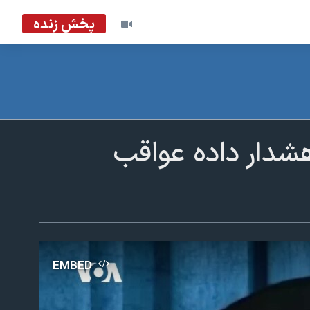
پخش زنده
هشدار داده عواقب
EMBED