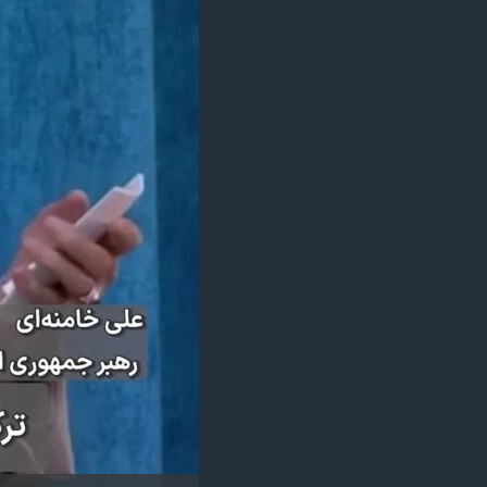
مستندها
فرهنگ و زندگی
حقوق شهروندی
انتخابات ریاست جمهوری آمریکا ۲۰۲۴
اقتصادی
حمله جمهوری اسلامی به اسرائیل
رمز مهسا
علم و فناوری
اسرائیل در جنگ
ورزش زنان در ایران
گالری عکس
اعتراضات زن، زندگی، آزادی
آرشیو پخش زنده
مجموعه مستندهای دادخواهی
تریبونال مردمی آبان ۹۸
دادگاه حمید نوری
چهل سال گروگان‌گیری
قانون شفافیت دارائی کادر رهبری ایران
اعتراضات مردمی آبان ۹۸
اسرائیل در جنگ