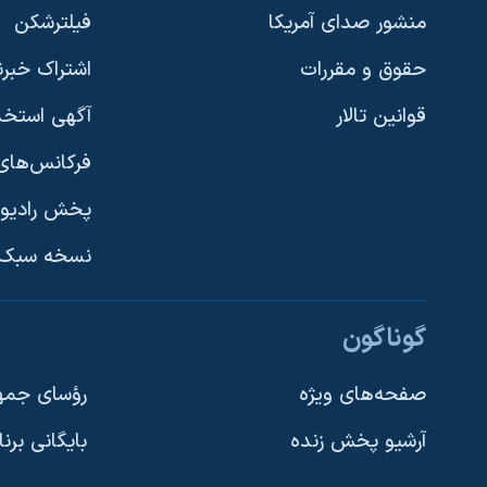
منشور صدای آمریکا
فیلترشکن
حقوق و مقررات
اشتراک خبرن
قوانین تالار
آگهی استخد
فرکانس‌های 
پخش رادیو
یادگیری زبان انگلیسی
نسخه سبک 
دنبال کنید
گوناگون
صفحه‌های ویژه
رؤسای جمهو
آرشیو پخش زنده
بایگانی برن
زبانهای مختلف