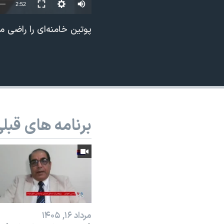
Auto
2:52
نرگس محمدی برنده جایزه نوبل صلح
240p
پوتین خامنه‌ای را راضی 
همایش محافظه‌کاران آمریکا «سی‌پک»
360p
صفحه‌های ویژه
480p
سفر پرزیدنت ترامپ به چین
720p
1080p
برنامه های قبل
مرداد ۱۶, ۱۴۰۵