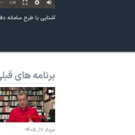
Auto
1:34
نرگس محمدی برنده جایزه نوبل صلح
240p
آشنایی با طرح سامانه دف
همایش محافظه‌کاران آمریکا «سی‌پک»
360p
صفحه‌های ویژه
480p
سفر پرزیدنت ترامپ به چین
720p
1080p
برنامه های قبل
مرداد ۱۷, ۱۴۰۵