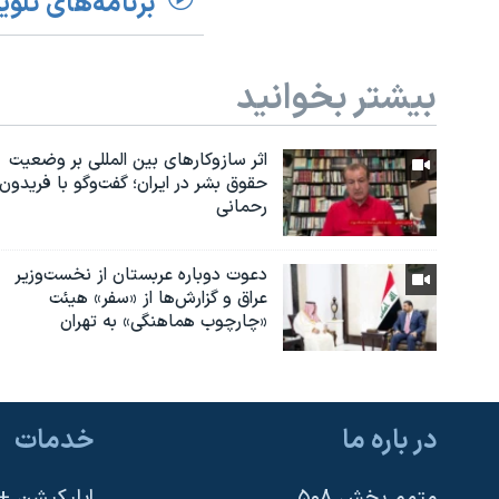
برنامه‌های تلوی
بیشتر بخوانید
اثر ساز‌و‌کارهای بین المللی بر وضعیت
حقوق بشر در ایران؛ گفت‌وگو با فریدون
رحمانی
دعوت دوباره عربستان از نخست‌وزیر
عراق و گزارش‌ها از «سفر» هیئت
«چارچوب هماهنگی» به تهران
در باره ما
خدمات
متمم بخش ۵۰۸
اپلیکیشن +VOA