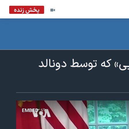
پخش زنده
یی» که توسط دونالد
EMBED