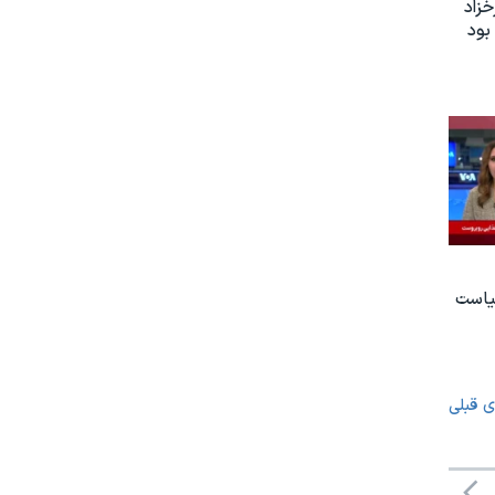
زاد
بود
یاست
ی قبلی