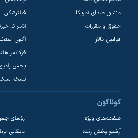
منشور صدای آمریکا
فیلترشکن
حقوق و مقررات
اشتراک خبرن
قوانین تالار
آگهی استخد
فرکانس‌های 
پخش رادیو
یادگیری زبان انگلیسی
نسخه سبک 
دنبال کنید
گوناگون
صفحه‌های ویژه
رؤسای جمهو
آرشیو پخش زنده
بایگانی برن
زبانهای مختلف