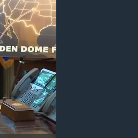
مستندها
فرهنگ و زندگی
حقوق شهروندی
انتخابات ریاست جمهوری آمریکا ۲۰۲۴
اقتصادی
حمله جمهوری اسلامی به اسرائیل
رمز مهسا
علم و فناوری
اسرائیل در جنگ
ورزش زنان در ایران
گالری عکس
اعتراضات زن، زندگی، آزادی
آرشیو پخش زنده
مجموعه مستندهای دادخواهی
تریبونال مردمی آبان ۹۸
دادگاه حمید نوری
چهل سال گروگان‌گیری
قانون شفافیت دارائی کادر رهبری ایران
اعتراضات مردمی آبان ۹۸
اسرائیل در جنگ