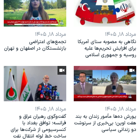
اسرائیل در جنگ
نرگس محمدی برنده جایزه نوبل صلح
همایش محافظه‌کاران آمریکا «سی‌پک»
مرداد ۱۸, ۱۴۰۵
مرداد ۱۸, ۱۴۰۵
صفحه‌های ویژه
نگاهی به مصوبه سنای آمریکا
تجمع‌های اعتراضی
سفر پرزیدنت ترامپ به چین
برای افزایش تحریم‌ها علیه
بازنشستگان در اصفهان و تهران
روسیه و جمهوری اسلامی
مرداد ۱۸, ۱۴۰۵
مرداد ۱۸, ۱۴۰۵
یورش ده‌ها مأمور زندان به بند
گفت‌وگوی رهبران عراق و
هفت اوین؛ بی‌خبری از سرنوشت
فرانسه؛ توافق بغداد با
دو زندانی سیاسی
کنسرسیومی از شرکت‌ها برای
ساخت خط لوله انتقال نفت