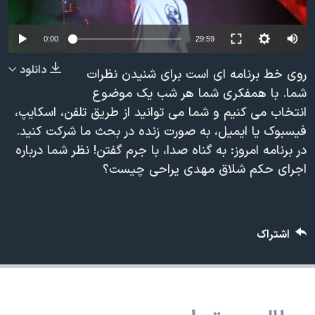
دنبال کنید
مستندها
فرهنگ و زندگی
Auto
حقوق شهروندی
انتخابات ریاست جمهوری آمریکا ۲۰۲۴
0:00
29:59
240p
اقتصادی
حمله جمهوری اسلامی به اسرائیل
دانلود
روی خط برنامه ای است برای شنیدن نظرات
360p
رمز مهسا
علم و فناوری
شما. با همفکری شما هر شب یک موضوع
زبانهای مختلف
انتخاب می کنیم و شما می توانید از طریق تلفن، اسکایپ،
480p
اسرائیل در جنگ
ورزش زنان در ایران
480p
360p
240p
Auto
فیسبوک یا ایمیل، به صورت زنده در بحث ما شرکت کنید.
720p
گالری عکس
اعتراضات زن، زندگی، آزادی
در برنامه امروز: به گناه صدا، با جرم گفتن! نظر شما درباره
1080p
720p
1080p
آرشیو پخش زنده
مجموعه مستندهای دادخواهی
اجرای حکم شلاق مهدی یراحی چیست؟
تریبونال مردمی آبان ۹۸
دادگاه حمید نوری
اشتراک
چهل سال گروگان‌گیری
قانون شفافیت دارائی کادر رهبری ایران
اعتراضات مردمی آبان ۹۸