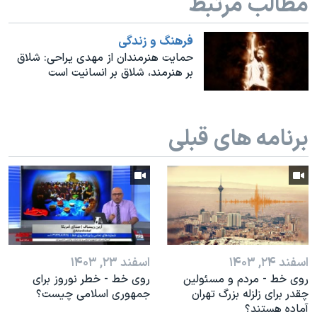
مطالب مرتبط
اسرائیل در جنگ
نرگس محمدی برنده جایزه نوبل صلح
فرهنگ و زندگی
همایش محافظه‌کاران آمریکا «سی‌پک»
حمایت هنرمندان از مهدی یراحی: شلاق
بر هنرمند، شلاق بر انسانیت است
صفحه‌های ویژه
سفر پرزیدنت ترامپ به چین
برنامه های قبلی
اسفند ۲۴, ۱۴۰۳
اسفند ۲۳, ۱۴۰۳
روی خط - مردم و مسئولین
روی خط - خطر نوروز برای
چقدر برای زلزله بزرگ تهران
جمهوری اسلامی چیست؟
آماده هستند؟