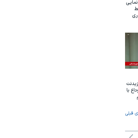
نمایی
ط
ری
یدنت
اع با
ی قبلی