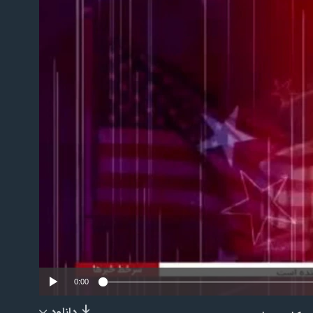
No m
0:00