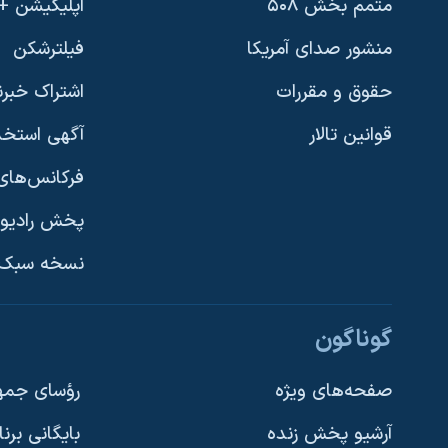
متمم بخش ۵۰۸
اپلیکیشن +VOA
منشور صدای آمریکا
فیلترشکن
حقوق و مقررات
اشتراک خبرن
قوانین تالار
آگهی استخد
فرکانس‌های 
پخش رادیو
یادگیری زبان انگلیسی
نسخه سبک 
دنبال کنید
گوناگون
صفحه‌های ویژه
رؤسای جمهو
آرشیو پخش زنده
بایگانی برن
زبانهای مختلف