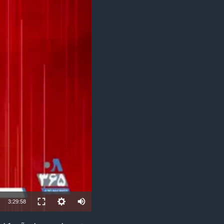
مستندها
فرهنگ و زندگی
حقوق شهروندی
انتخابات ریاست جمهوری آمریکا ۲۰۲۴
اقتصادی
حمله جمهوری اسلامی به اسرائیل
رمز مهسا
علم و فناوری
اسرائیل در جنگ
ورزش زنان در ایران
گالری عکس
اعتراضات زن، زندگی، آزادی
آرشیو پخش زنده
مجموعه مستندهای دادخواهی
تریبونال مردمی آبان ۹۸
دادگاه حمید نوری
چهل سال گروگان‌گیری
قانون شفافیت دارائی کادر رهبری ایران
اعتراضات مردمی آبان ۹۸
Auto
3:29:58
اسرائیل در جنگ
240p