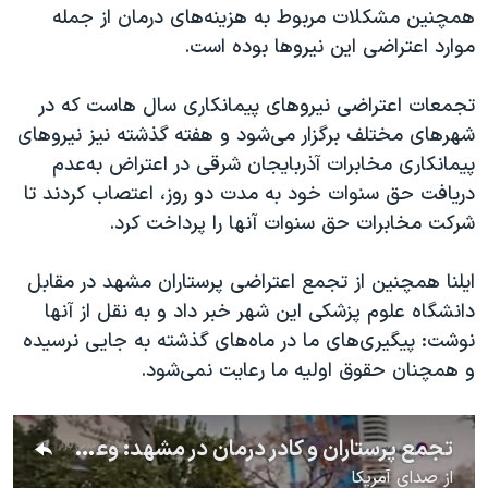
اسرائیل در جنگ
همچنین مشکلات مربوط به هزینه‌های درمان از جمله
موارد اعتراضی این نیروها بوده است.
نرگس محمدی برنده جایزه نوبل صلح
همایش محافظه‌کاران آمریکا «سی‌پک»
تجمعات اعتراضی نیروهای پیمانکاری سال هاست که در
صفحه‌های ویژه
شهرهای مختلف برگزار می‌شود و هفته گذشته نیز نیروهای
پیمانکاری مخابرات آذربایجان شرقی در اعتراض به‌عدم
سفر پرزیدنت ترامپ به چین
دریافت حق سنوات خود به مدت دو روز، اعتصاب کردند تا
شرکت مخابرات حق سنوات آنها را پرداخت کرد.
ایلنا همچنین از تجمع اعتراضی پرستاران مشهد در مقابل
دانشگاه علوم پزشکی این شهر خبر داد و به نقل از آنها
نوشت: پیگیری‌های ما در ماه‌های گذشته به جایی نرسیده
و همچنان حقوق اولیه ما رعایت نمی‌شود.
تجمع پرستاران و کادر درمان در مشهد: وعده، وعید کافیه، سفره ما خالیه
از
صدای آمریکا