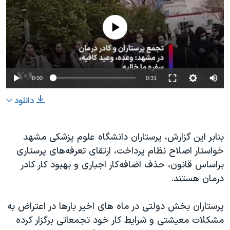
No media source currently available
Auto
0:00
0:31
240p
دانلود
360p
480p
360p
240p
Auto
480p
بنابر این گزارش، پرستاران دانشگاه علوم پزشکی مشهد
خواستار اصلاح نظام پرداخت، ارتقای تعرفه‌های پرستاری
720p
1080p
720p
براساس قانون، حذف اضافه‌کار اجباری و بهبود کار کادر
1080p
درمان هستند.
پرستاران بخش دولتی در ماه های اخیر بارها در اعتراض به
مشکلات معیشتی و شرایط کار خود تجمعاتی برگزار کرده