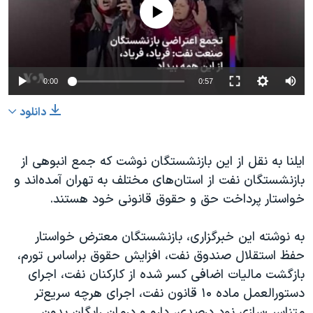
No media source currently available
Auto
0:00
0:57
240p
دانلود
360p
480p
360p
240p
Auto
480p
ایلنا به نقل از این بازنشستگان نوشت که جمع انبوهی از
بازنشستگان نفت از استان‌های مختلف به تهران آمده‌اند و
720p
1080p
720p
خواستار پرداخت حق و حقوق قانونی خود هستند.
1080p
به نوشته این خبرگزاری، بازنشستگان معترض خواستار
حفظ استقلال صندوق نفت، افزایش حقوق براساس تورم،
بازگشت مالیات اضافی کسر شده از کارکنان نفت، اجرای
دستورالعمل ماده ۱۰ قانون نفت، اجرای هرچه سریع‌تر
متناسب‌سازیِ نود درصدی، دارو و درمان رایگان بدون