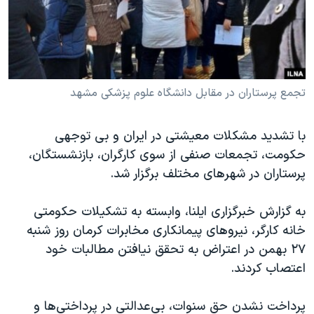
دنبال کنید
مستندها
فرهنگ و زندگی
حقوق شهروندی
انتخابات ریاست جمهوری آمریکا ۲۰۲۴
اقتصادی
حمله جمهوری اسلامی به اسرائیل
رمز مهسا
علم و فناوری
تجمع پرستاران در مقابل دانشگاه علوم پزشکی مشهد
زبانهای مختلف
اسرائیل در جنگ
ورزش زنان در ایران
با تشدید مشکلات معیشتی در ایران و بی توجهی
گالری عکس
اعتراضات زن، زندگی، آزادی
حکومت، تجمعات صنفی از سوی کارگران، بازنشستگان،
آرشیو پخش زنده
مجموعه مستندهای دادخواهی
پرستاران در شهرهای مختلف برگزار شد.
تریبونال مردمی آبان ۹۸
به گزارش خبرگزاری ایلنا، وابسته به تشکیلات حکومتی
دادگاه حمید نوری
خانه کارگر، نیروهای پیمانکاری مخابرات کرمان روز شنبه
چهل سال گروگان‌گیری
۲۷ بهمن در اعتراض به‌ تحقق نیافتن مطالبات خود
اعتصاب کردند.
قانون شفافیت دارائی کادر رهبری ایران
اعتراضات مردمی آبان ۹۸
پرداخت نشدن حق سنوات، بی‌عدالتی در پرداختی‌ها و