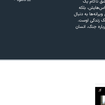
دانلود
شق ناکام یک
EMBED
باس‌هایش، بلکه
رانه‌ها به دنبال
رنگ زندگی اوست.
باره جنگ، انسان
480p