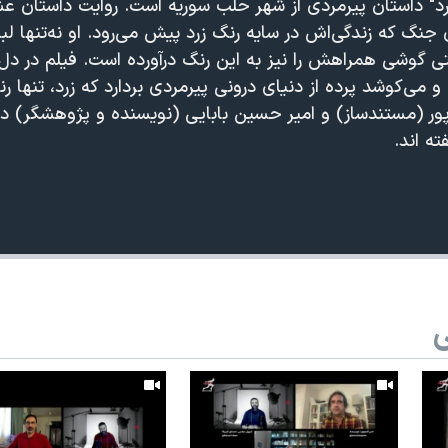
رد" داستان پیرمردی از شهر حلب سوریه ​است. روایت داستان ع
ی جنگ که زندگی‌اش در سایه رنگ زرد پیش می‌رود. او نه‌تنها ل
 گوشی همراهش را نیز به این رنگ درآورده است. فیلم در دل وی
 و می‌کوشد پرده از دنیای درونی پیرمردی بردارد که زرد، تنها 
ور (مستندساز) و امیر حسین بابایی (نویسنده و پژوهشگر) در
ه اند.
360p
240p
Auto
1080p
720p
ی