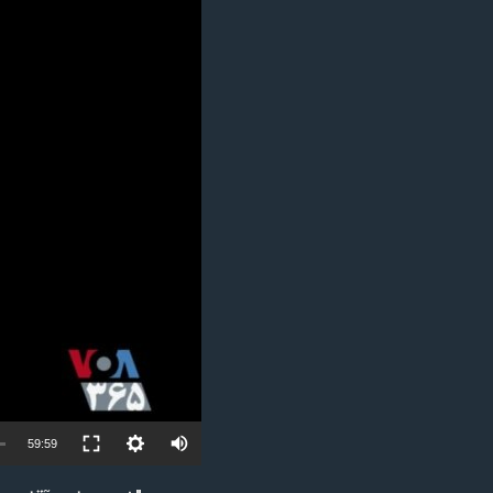
مستندها
فرهنگ و زندگی
حقوق شهروندی
انتخابات ریاست جمهوری آمریکا ۲۰۲۴
اقتصادی
حمله جمهوری اسلامی به اسرائیل
رمز مهسا
علم و فناوری
اسرائیل در جنگ
ورزش زنان در ایران
گالری عکس
اعتراضات زن، زندگی، آزادی
آرشیو پخش زنده
مجموعه مستندهای دادخواهی
تریبونال مردمی آبان ۹۸
دادگاه حمید نوری
چهل سال گروگان‌گیری
قانون شفافیت دارائی کادر رهبری ایران
اعتراضات مردمی آبان ۹۸
Auto
59:59
اسرائیل در جنگ
240p