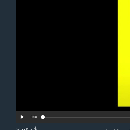
No m
0:00