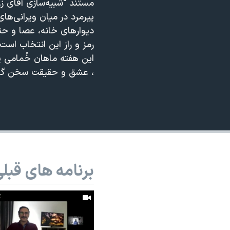
مستند "شبیه‌سازی آقای ز
نرگس محمدی برنده جایزه نوبل صلح
360p
پیرمرد در میان ویرانی‌ها
دیوارهای خانه، عصا و حتی
همایش محافظه‌کاران آمریکا «سی‌پک»
480p
رمز و راز این انتخاب است
صفحه‌های ویژه
720p
این هفته ماهان خُمامی پ
سفر پرزیدنت ترامپ به چین
1080p
، عشق و حقیقت سخن گفت
برنامه های قبل