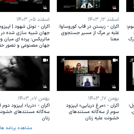
اسفند ۱۲, ۱۴۰۳
اسفند ۰۵, ۱۴۰۳
وم؛
اکران - زیستن در قاب کوروساوا:
اکران - تونل شهود | اپیزود
غلبه بر مرگ از مسیر جستجوی
جهان شبیه سازی شده در
رک
معنا
ماتریکس: پرده ای میان و
جهان مصنوعی و تصور حق
بهمن ۱۷, ۱۴۰۳
بهمن ۰۷, ۱۴۰۳
ل؛
اکران - «مرغ دریایی» ایپزود
اکران - «دريا» ایپزود دوم از
،
سوم از سه‌گانه مستندهای
سه‌گانه مستندهای خشونت
خشونت علیه زنان
زنان
مشاهده برنامه ها