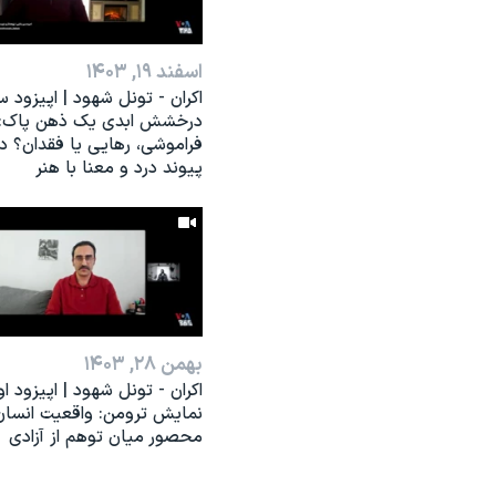
اسفند ۱۹, ۱۴۰۳
اکران - تونل شهود | اپیزود س
درخشش ابدی یک ذهن پاک:
فراموشی، رهایی یا فقدان؟ د
پیوند درد و معنا با هنر
بهمن ۲۸, ۱۴۰۳
اکران - تونل شهود | اپیزود او
نمایش ترومن: واقعیت انسان
محصور میان توهم از آزادی