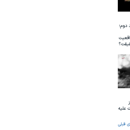
 دوم؛
اقعیت
یقت؟
 علیه
ی قبلی