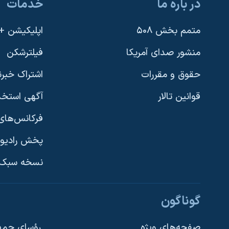
در باره ما
خدمات
متمم بخش ۵۰۸
اپلیکیشن +VOA
منشور صدای آمریکا
فیلترشکن
حقوق و مقررات
اشتراک خبرن
قوانین تالار
آگهی استخد
فرکانس‌های 
پخش رادیو
یادگیری زبان انگلیسی
نسخه سبک 
دنبال کنید
گوناگون
صفحه‌های ویژه
رؤسای جمهو