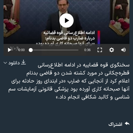
دنبال کنید
مستندها
فرهنگ و زندگی
حقوق شهروندی
انتخابات ریاست جمهوری آمریکا ۲۰۲۴
No media source currently available
اقتصادی
حمله جمهوری اسلامی به اسرائیل
رمز مهسا
علم و فناوری
زبانهای مختلف
اسرائیل در جنگ
ورزش زنان در ایران
Auto
0:00
0:36
گالری عکس
اعتراضات زن، زندگی، آزادی
240p
دانلود
سخنگوی قوه قضاییه در ادامه اطلاع‌رسانی
آرشیو پخش زنده
مجموعه مستندهای دادخواهی
360p
قطره‌چکانی در مورد کشته شدن دو قاضی بدنام
اعلام کرد از آنجایی که ضارب «در ابتدای روز حادثه برای
تریبونال مردمی آبان ۹۸
480p
480p
360p
240p
Auto
آنها صبحانه کاری آورده بود پزشکی قانونی آزمایشات سم
دادگاه حمید نوری
720p
شناسی و کالبد شکافی انجام داد.»
1080p
720p
چهل سال گروگان‌گیری
1080p
قانون شفافیت دارائی کادر رهبری ایران
اعتراضات مردمی آبان ۹۸
اشتراک