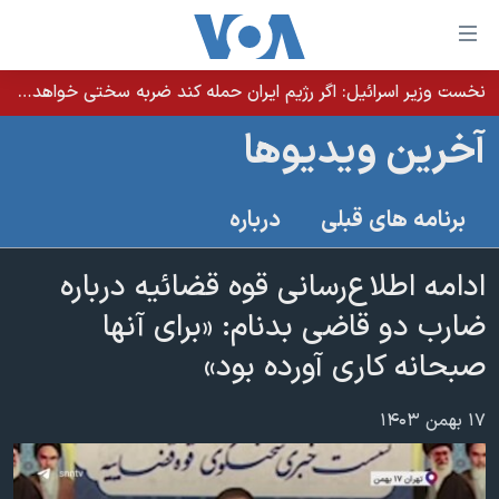
ینکهای
ابل
سترسی
نخست وزیر اسرائيل: اگر رژیم ایران حمله کند ضربه سختی خواهد خورد
خانه
هش
آخرین ویدیوها
نسخه سبک وب‌سایت
ه
حتوای
موضوع ها
برنامه های قبلی
درباره
صلی
برنامه های تلویزیونی
ایران
هش
جدول برنامه ها
ادامه اطلاع‌رسانی قوه قضائیه درباره
ه
آمریکا
فحه
صفحه‌های ویژه
ضارب دو قاضی بدنام: «برای آنها
جهان
صلی
فرکانس‌های صدای آمریکا
صبحانه کاری آورده بود»
ورزشی
جام جهانی ۲۰۲۶
هش
پخش رادیویی
ه
گزیده‌ها
عملیات خشم حماسی
۱۷ بهمن ۱۴۰۳
ستجو
۲۵۰سالگی آمریکا
ویژه برنامه‌ها
یادگیری زبان انگلیسی
ویدیوها
بایگانی برنامه‌های تلویزیونی