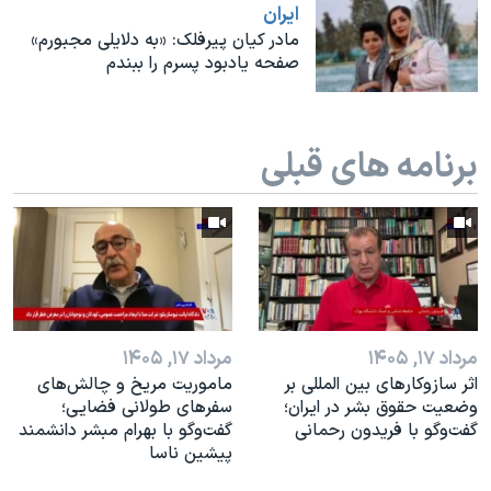
اسرائیل در جنگ
ايران
مادر کیان پیرفلک: «به دلایلی مجبورم»
نرگس محمدی برنده جایزه نوبل صلح
صفحه یادبود پسرم را ببندم
همایش محافظه‌کاران آمریکا «سی‌پک»
صفحه‌های ویژه
برنامه های قبلی
سفر پرزیدنت ترامپ به چین
مرداد ۱۷, ۱۴۰۵
مرداد ۱۷, ۱۴۰۵
اثر ساز‌و‌کارهای بین المللی بر
ماموریت مریخ و چالش‌های
وضعیت حقوق بشر در ایران؛
سفرهای طولانی فضایی؛
گفت‌وگو با فریدون رحمانی
گفت‌وگو با بهرام مبشر دانشمند
پیشین ناسا