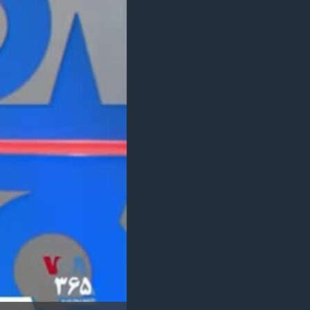
مستندها
فرهنگ و زندگی
حقوق شهروندی
انتخابات ریاست جمهوری آمریکا ۲۰۲۴
اقتصادی
حمله جمهوری اسلامی به اسرائیل
رمز مهسا
علم و فناوری
اسرائیل در جنگ
ورزش زنان در ایران
گالری عکس
اعتراضات زن، زندگی، آزادی
آرشیو پخش زنده
مجموعه مستندهای دادخواهی
تریبونال مردمی آبان ۹۸
دادگاه حمید نوری
چهل سال گروگان‌گیری
قانون شفافیت دارائی کادر رهبری ایران
اعتراضات مردمی آبان ۹۸
اسرائیل در جنگ