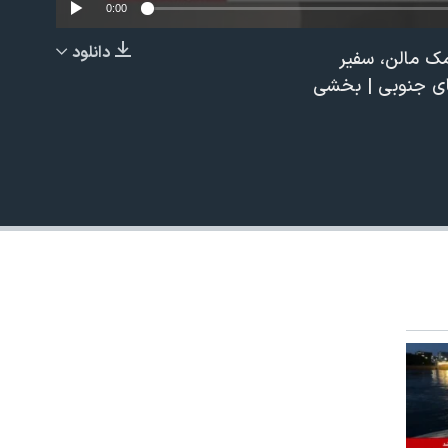
0:00
دانلود
مک مالن، سفیر
EMBED
ینای جنوبی | بخشی
480p