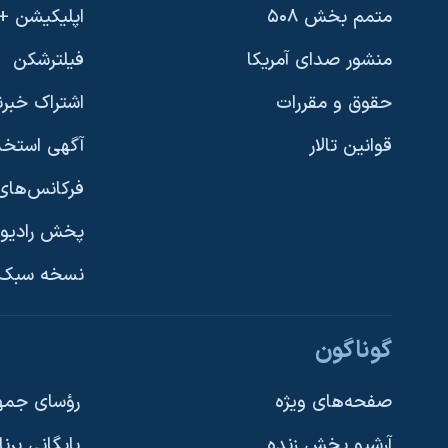
متمم بخش ۵۰۸
اپلیکیشن +VOA
منشور صدای آمریکا
فیلترشکن
حقوق و مقررات
اشتراک خبرن
قوانین تالار
آگهی استخد
فرکانس‌های 
پخش رادیو
یادگیری زبان انگلیسی
نسخه سبک 
دنبال کنید
گوناگون
صفحه‌های ویژه
رؤسای جمهو
آرشیو پخش زنده
بایگانی برن