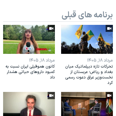
اسرائیل در جنگ
نرگس محمدی برنده جایزه نوبل صلح
برنامه های قبلی
همایش محافظه‌کاران آمریکا «سی‌پک»
صفحه‌های ویژه
سفر پرزیدنت ترامپ به چین
مرداد ۱۸, ۱۴۰۵
مرداد ۱۸, ۱۴۰۵
تحرکات تازه دیپلماتیک میان
کانون هموفیلی ایران نسبت به
بغداد و ریاض؛ عربستان از
کمبود داروهای حیاتی هشدار
نخست‌وزیر عراق دعوت رسمی
داد
کرد