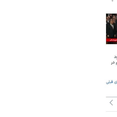
د
 در
ی قبلی