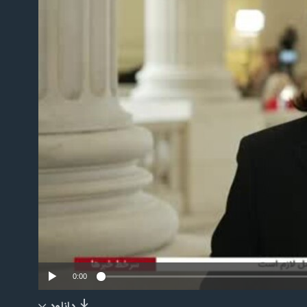
No m
0:00