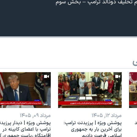
م تحلیف دونالد ترامپ – بخش سوم
ی
360p
240p
Auto
1080p
720p
مرداد ۱۲, ۱۴۰۵
مرداد ۰۹, ۱۴۰۵
د
پوشش ویژه | پرزیدنت ترامپ:
پوشش ویژه | دیدار پرزید
برای آخرین بار به جمهوری
ترامپ با اعضای کابینه در
اسلامی فرصت دادیم
اقامتگاه ریاست جمهوری 