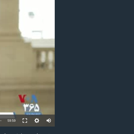
مستندها
فرهنگ و زندگی
حقوق شهروندی
انتخابات ریاست جمهوری آمریکا ۲۰۲۴
اقتصادی
حمله جمهوری اسلامی به اسرائیل
رمز مهسا
علم و فناوری
اسرائیل در جنگ
ورزش زنان در ایران
گالری عکس
اعتراضات زن، زندگی، آزادی
آرشیو پخش زنده
مجموعه مستندهای دادخواهی
تریبونال مردمی آبان ۹۸
دادگاه حمید نوری
چهل سال گروگان‌گیری
قانون شفافیت دارائی کادر رهبری ایران
اعتراضات مردمی آبان ۹۸
Auto
59:59
اسرائیل در جنگ
240p