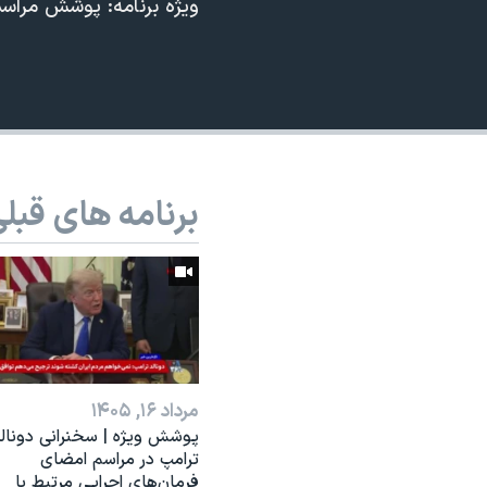
ویژه برنامه: پوشش مراس
نرگس محمدی برنده جایزه نوبل صلح
360p
همایش محافظه‌کاران آمریکا «سی‌پک»
480p
صفحه‌های ویژه
720p
سفر پرزیدنت ترامپ به چین
1080p
برنامه های قبل
مرداد ۱۶, ۱۴۰۵
پوشش ویژه | سخنرانی دونال
ترامپ در مراسم امضای
فرمان‌های اجرایی مرتبط با