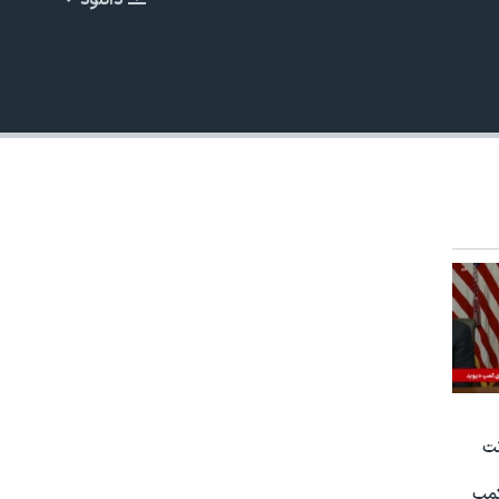
دانلود
EMBED
480p
نت
کمپ