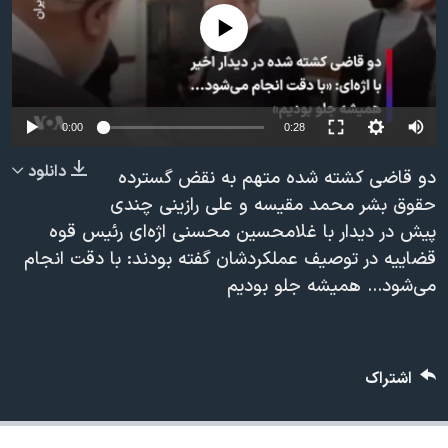
دنبال کنید
مستندها
فرهنگ و زندگی
No media source currently available
حقوق شهروندی
انتخابات ریاست جمهوری آمریکا ۲۰۲۴
اقتصادی
حمله جمهوری اسلامی به اسرائیل
Auto
رمز مهسا
علم و فناوری
0:00
0:28
زبانهای مختلف
240p
اسرائیل در جنگ
ورزش زنان در ایران
دانلود
دو قاضی کشته شده متهم به نقض گسترده
360p
گالری عکس
اعتراضات زن، زندگی، آزادی
حقوق بشر محمد مقیسه و علی رازینی چندی
پیش در دیدار با غلامحسین محسنی اژه‌ای رئیس قوه
480p
آرشیو پخش زنده
مجموعه مستندهای دادخواهی
480p
360p
240p
Auto
قضاییه در توصیف عملکردشان گفته بودند: با دقت انجام
720p
تریبونال مردمی آبان ۹۸
می‌شود... همیشه جلو بودیم
1080p
720p
1080p
دادگاه حمید نوری
چهل سال گروگان‌گیری
اشتراک
قانون شفافیت دارائی کادر رهبری ایران
اعتراضات مردمی آبان ۹۸