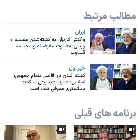
اسرائیل در جنگ
مطالب مرتبط
نرگس محمدی برنده جایزه نوبل صلح
همایش محافظه‌کاران آمریکا «سی‌پک»
ايران
صفحه‌های ویژه
واکنش کاربران به کشته‌شدن مقیسه و
رازینی: قضاوت مغرضانه و مجسمه
سفر پرزیدنت ترامپ به چین
قساوت
خبر اول
کشته شدن دو قاضی بدنام جمهوری
اسلامی؛ ضارب «آبدارچی ساکت»
دادگستری معرفی شده است
برنامه های قبلی