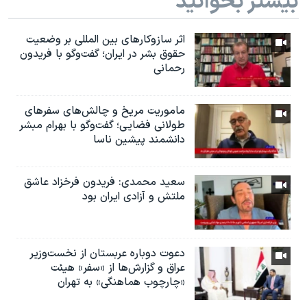
بیشتر بخوانید
اثر ساز‌و‌کارهای بین المللی بر وضعیت
حقوق بشر در ایران؛ گفت‌وگو با فریدون
رحمانی
ماموریت مریخ و چالش‌های سفرهای
طولانی فضایی؛ گفت‌وگو با بهرام مبشر
دانشمند پیشین ناسا
سعید محمدی: فریدون فرخزاد عاشق
ملتش و آزادی ایران بود
دعوت دوباره عربستان از نخست‌وزیر
عراق و گزارش‌ها از «سفر» هیئت
«چارچوب هماهنگی» به تهران