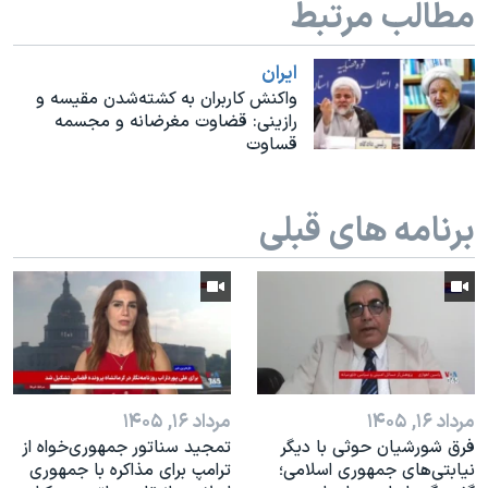
مطالب مرتبط
اسرائیل در جنگ
نرگس محمدی برنده جایزه نوبل صلح
ايران
همایش محافظه‌کاران آمریکا «سی‌پک»
واکنش کاربران به کشته‌شدن مقیسه و
رازینی: قضاوت مغرضانه و مجسمه
صفحه‌های ویژه
قساوت
سفر پرزیدنت ترامپ به چین
برنامه های قبلی
مرداد ۱۶, ۱۴۰۵
مرداد ۱۶, ۱۴۰۵
فرق شورشیان حوثی با دیگر
تمجید سناتور جمهوری‌خواه از
نیابتی‌های جمهوری اسلامی؛
ترامپ برای مذاکره با جمهوری