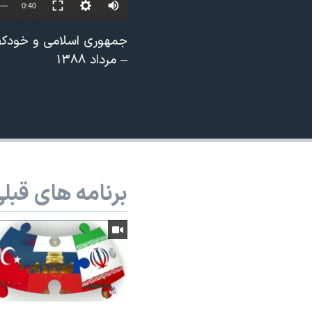
Auto
0:40
نرگس محمدی برنده جایزه نوبل صلح
240p
جمهوری اسلامی و خودکفایی
همایش محافظه‌کاران آمریکا «سی‌پک»
360p
– مرداد ۱۳۸۸
صفحه‌های ویژه
480p
سفر پرزیدنت ترامپ به چین
720p
1080p
برنامه های قبل