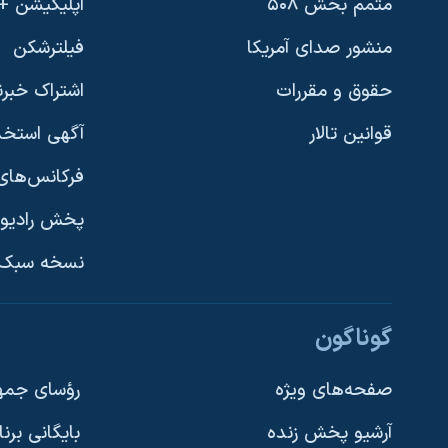
متمم بخش ۵۰۸
اپلیکیشن +VOA
منشور صدای آمریکا
فیلترشکن
حقوق و مقررات
اشتراک خبرن
قوانین تالار
آگهی استخد
فرکانس‌های 
پخش رادیو
یادگیری زبان انگلیسی
نسخه سبک 
دنبال کنید
گوناگون
صفحه‌های ویژه
رؤسای جمهو
آرشیو پخش زنده
بایگانی برن
زبانهای مختلف