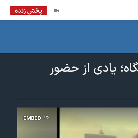
پخش زنده
اه؛ یادی از حضور
EMBED