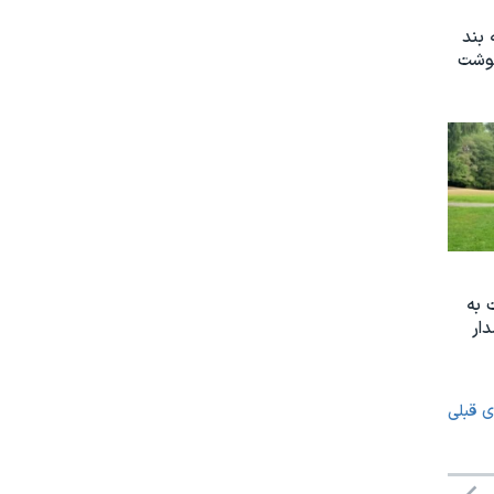
 بند
نوشت
 به
ار
ی قبلی