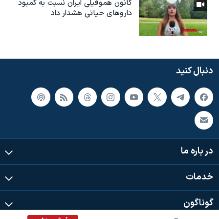
کانون هموفیلی ایران نسبت به کمبود
داروهای حیاتی هشدار داد
دنبال کنید
در باره ما
خدمات
گوناگون