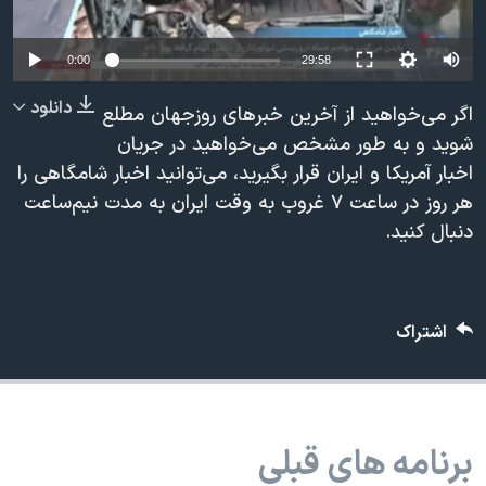
دنبال کنید
مستندها
فرهنگ و زندگی
Auto
حقوق شهروندی
انتخابات ریاست جمهوری آمریکا ۲۰۲۴
0:00
29:58
240p
اقتصادی
حمله جمهوری اسلامی به اسرائیل
دانلود
اگر می‌خواهید از آخرین خبرهای روزجهان مطلع
360p
رمز مهسا
علم و فناوری
شوید و به طور مشخص می‌خواهید در جریان
زبانهای مختلف
اخبار آمریکا و ایران قرار بگیرید، می‌توانید اخبار شامگاهی را
480p
اسرائیل در جنگ
ورزش زنان در ایران
480p
360p
240p
Auto
هر روز در ساعت ۷ غروب به وقت ایران به مدت نیم‌ساعت
720p
گالری عکس
اعتراضات زن، زندگی، آزادی
دنبال کنید.
1080p
720p
1080p
آرشیو پخش زنده
مجموعه مستندهای دادخواهی
تریبونال مردمی آبان ۹۸
اشتراک
دادگاه حمید نوری
چهل سال گروگان‌گیری
قانون شفافیت دارائی کادر رهبری ایران
برنامه های قبلی
اعتراضات مردمی آبان ۹۸