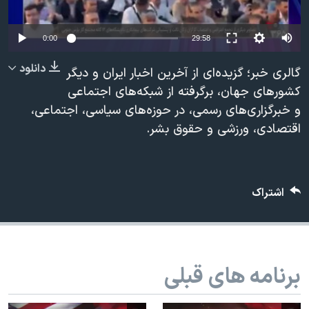
دنبال کنید
مستندها
فرهنگ و زندگی
حقوق شهروندی
انتخابات ریاست جمهوری آمریکا ۲۰۲۴
0:00
29:58
اقتصادی
حمله جمهوری اسلامی به اسرائیل
دانلود
گالری خبر؛ گزیده‌ای از آخرین اخبار ایران و دیگر
رمز مهسا
علم و فناوری
کشورهای جهان، برگرفته از شبکه‌های اجتماعی
زبانهای مختلف
و خبرگزاری‌های رسمی، در حوزه‌های سیاسی، اجتماعی،
اسرائیل در جنگ
ورزش زنان در ایران
اقتصادی، ورزشی و حقوق بشر.
گالری عکس
اعتراضات زن، زندگی، آزادی
آرشیو پخش زنده
مجموعه مستندهای دادخواهی
تریبونال مردمی آبان ۹۸
اشتراک
دادگاه حمید نوری
چهل سال گروگان‌گیری
قانون شفافیت دارائی کادر رهبری ایران
برنامه های قبلی
اعتراضات مردمی آبان ۹۸