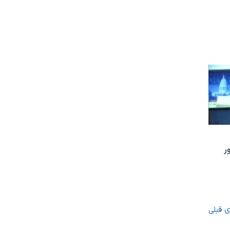
ر
ی قبلی