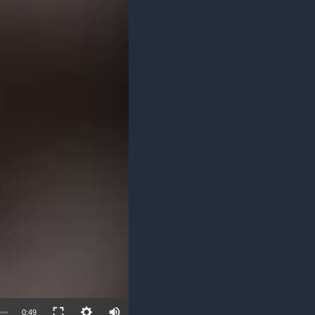
مستندها
فرهنگ و زندگی
حقوق شهروندی
انتخابات ریاست جمهوری آمریکا ۲۰۲۴
اقتصادی
حمله جمهوری اسلامی به اسرائیل
رمز مهسا
علم و فناوری
اسرائیل در جنگ
ورزش زنان در ایران
گالری عکس
اعتراضات زن، زندگی، آزادی
آرشیو پخش زنده
مجموعه مستندهای دادخواهی
تریبونال مردمی آبان ۹۸
دادگاه حمید نوری
چهل سال گروگان‌گیری
قانون شفافیت دارائی کادر رهبری ایران
اعتراضات مردمی آبان ۹۸
اسرائیل در جنگ
0:49