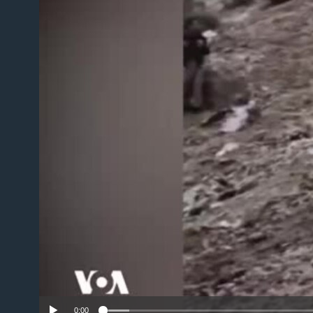
No m
0:00