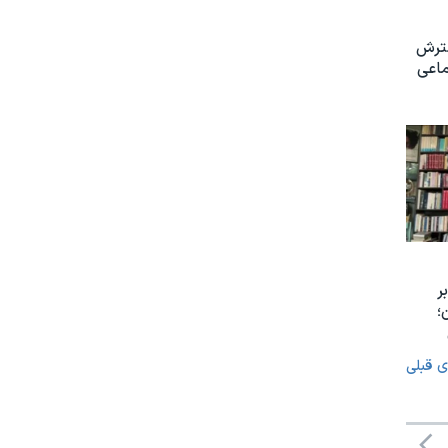
سترش
ماعی
ر
؛
ی قبلی