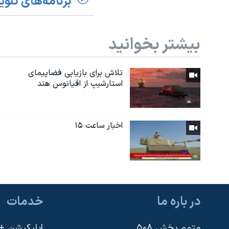
برنامه‌های تلوی
بیشتر بخوانید
تلاش برای بازیابی فضاپیمای
استارشیپ از اقیانوس هند
اخبار ساعت ۱۵
در باره ما
خدمات
متمم بخش ۵۰۸
اپلیکیشن +VOA