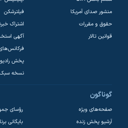
منشور صدای آمریکا
فیلترشکن
حقوق و مقررات
اشتراک خبرن
قوانین تالار
آگهی استخد
فرکانس‌های 
پخش رادیو
یادگیری زبان انگلیسی
نسخه سبک 
دنبال کنید
گوناگون
صفحه‌های ویژه
رؤسای جمهو
آرشیو پخش زنده
بایگانی برن
زبانهای مختلف