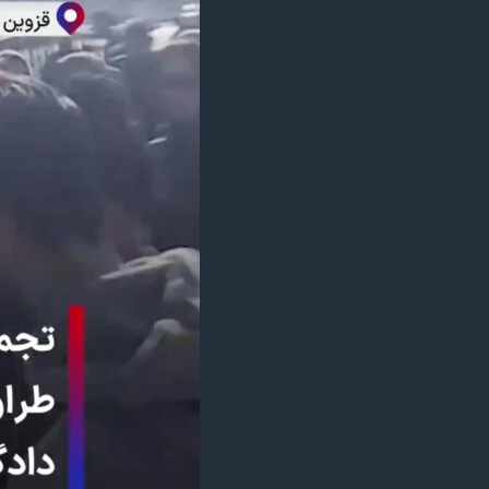
مستندها
فرهنگ و زندگی
حقوق شهروندی
انتخابات ریاست جمهوری آمریکا ۲۰۲۴
اقتصادی
حمله جمهوری اسلامی به اسرائیل
رمز مهسا
علم و فناوری
اسرائیل در جنگ
ورزش زنان در ایران
گالری عکس
اعتراضات زن، زندگی، آزادی
آرشیو پخش زنده
مجموعه مستندهای دادخواهی
تریبونال مردمی آبان ۹۸
دادگاه حمید نوری
چهل سال گروگان‌گیری
قانون شفافیت دارائی کادر رهبری ایران
اعتراضات مردمی آبان ۹۸
اسرائیل در جنگ