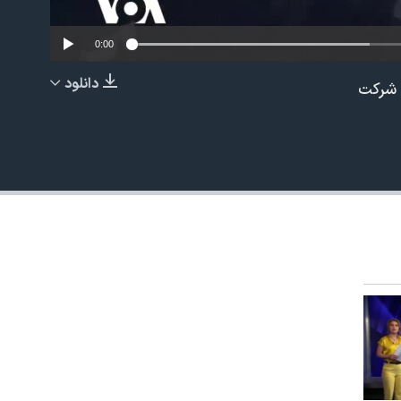
0:00
دانلود
 شرکت
EMBED