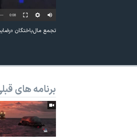
نرگس محمدی برنده جایزه نوبل صلح
0:08
همایش محافظه‌کاران آمریکا «سی‌پک»
صفحه‌های ویژه
تجمع مال‌باختگان «رضایت
سفر پرزیدنت ترامپ به چین
برنامه های قبل