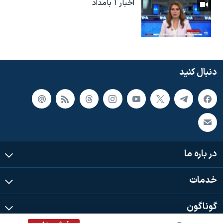
اخبار ۱ بامداد
دنبال کنید
در باره ما
خدمات
گوناگون