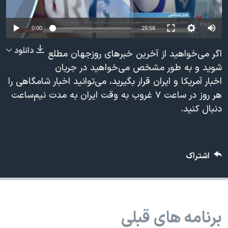
دنبال کنید
مستندها
فرهنگ و زندگی
حقوق شهروندی
انتخابات ریاست جمهوری آمریکا ۲۰۲۴
0:00
29:58
اقتصادی
حمله جمهوری اسلامی به اسرائیل
دانلود
اگر می‌خواهید از آخرین خبرهای روزجهان مطلع
رمز مهسا
علم و فناوری
شوید و به طور مشخص می‌خواهید در جریان
زبانهای مختلف
اخبار آمریکا و ایران قرار بگیرید، می‌توانید اخبار شامگاهی را
اسرائیل در جنگ
ورزش زنان در ایران
هر روز در ساعت ۷ غروب به وقت ایران به مدت نیم‌ساعت
گالری عکس
اعتراضات زن، زندگی، آزادی
دنبال کنید.
آرشیو پخش زنده
مجموعه مستندهای دادخواهی
تریبونال مردمی آبان ۹۸
اشتراک
دادگاه حمید نوری
چهل سال گروگان‌گیری
قانون شفافیت دارائی کادر رهبری ایران
برنامه های قبلی
اعتراضات مردمی آبان ۹۸