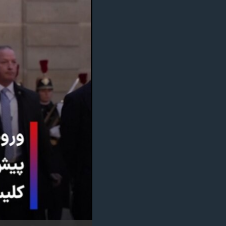
مستندها
فرهنگ و زندگی
حقوق شهروندی
انتخابات ریاست جمهوری آمریکا ۲۰۲۴
اقتصادی
حمله جمهوری اسلامی به اسرائیل
رمز مهسا
علم و فناوری
اسرائیل در جنگ
ورزش زنان در ایران
گالری عکس
اعتراضات زن، زندگی، آزادی
آرشیو پخش زنده
مجموعه مستندهای دادخواهی
تریبونال مردمی آبان ۹۸
دادگاه حمید نوری
چهل سال گروگان‌گیری
قانون شفافیت دارائی کادر رهبری ایران
اعتراضات مردمی آبان ۹۸
اسرائیل در جنگ