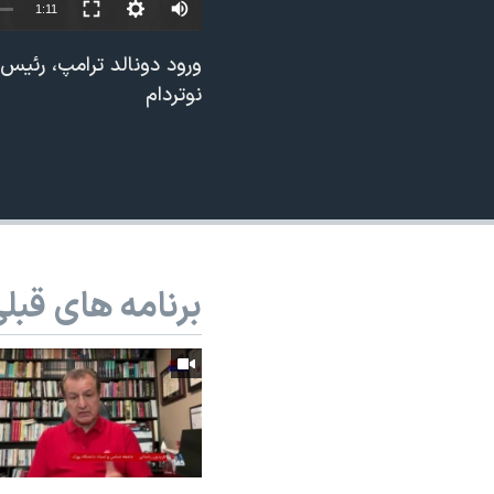
1:11
نرگس محمدی برنده جایزه نوبل صلح
ورود دونالد ترامپ، رئیس
همایش محافظه‌کاران آمریکا «سی‌پک»
نوتردام
صفحه‌های ویژه
سفر پرزیدنت ترامپ به چین
برنامه های قبل