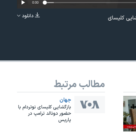
0:00
دانلود
شایی کلیسای
EMBED
مطالب مرتبط
جهان
بازگشایی کلیسای نوتردام با
حضور دونالد ترامپ در
پاریس