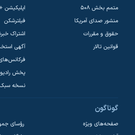
متمم بخش ۵۰۸
اپلیکیشن +VOA
منشور صدای آمریکا
فیلترشکن
حقوق و مقررات
اشتراک خبرن
قوانین تالار
آگهی استخد
فرکانس‌های 
پخش رادیو
یادگیری زبان انگلیسی
نسخه سبک 
دنبال کنید
گوناگون
صفحه‌های ویژه
رؤسای جمهو