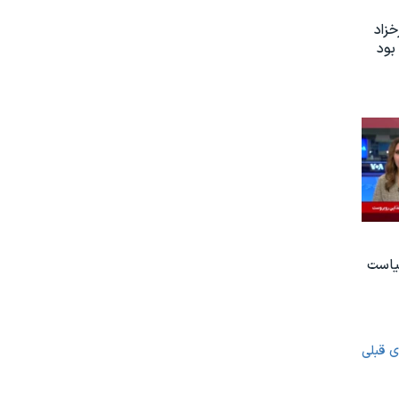
زاد
بود
یاست
ی قبلی