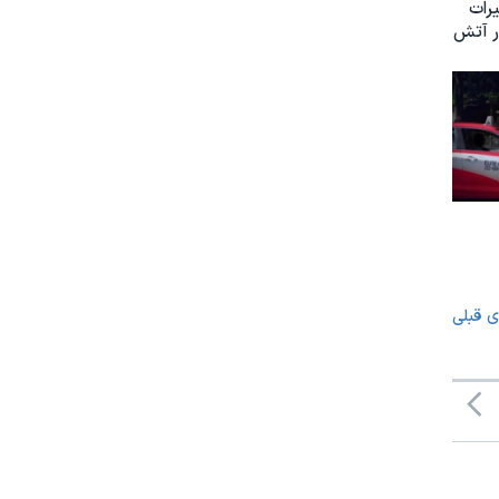
غییرات
ر آتش
ی قبلی