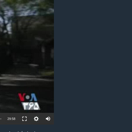
مستندها
فرهنگ و زندگی
حقوق شهروندی
انتخابات ریاست جمهوری آمریکا ۲۰۲۴
اقتصادی
حمله جمهوری اسلامی به اسرائیل
رمز مهسا
علم و فناوری
اسرائیل در جنگ
ورزش زنان در ایران
گالری عکس
اعتراضات زن، زندگی، آزادی
آرشیو پخش زنده
مجموعه مستندهای دادخواهی
تریبونال مردمی آبان ۹۸
دادگاه حمید نوری
چهل سال گروگان‌گیری
قانون شفافیت دارائی کادر رهبری ایران
اعتراضات مردمی آبان ۹۸
29:58
اسرائیل در جنگ