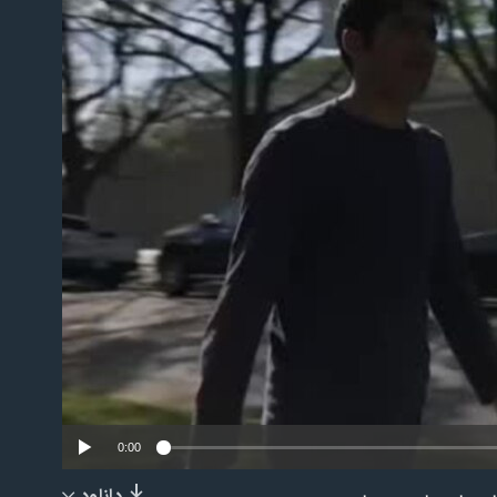
No m
0:00