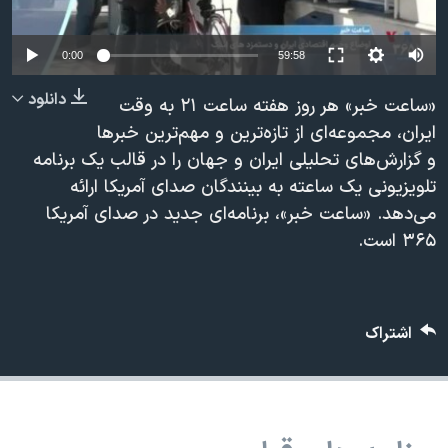
دنبال کنید
مستندها
فرهنگ و زندگی
حقوق شهروندی
انتخابات ریاست جمهوری آمریکا ۲۰۲۴
0:00
59:58
اقتصادی
حمله جمهوری اسلامی به اسرائیل
دانلود
«ساعت خبر» هر روز هفته ساعت ۲۱ به وقت
رمز مهسا
علم و فناوری
ایران، مجموعه‌ای از تازه‌ترين و مهم‌ترین خبرها
زبانهای مختلف
و گزارش‌هاى تحلیلی ایران و جهان را در قالب یک برنامه
اسرائیل در جنگ
ورزش زنان در ایران
تلویزیونی یک ساعته به بینندگان صدای آمریکا ارائه
گالری عکس
اعتراضات زن، زندگی، آزادی
می‌دهد. «ساعت خبر»، برنامه‌ای جدید در صداى آمريكا
آرشیو پخش زنده
مجموعه مستندهای دادخواهی
۳۶۵ است.
تریبونال مردمی آبان ۹۸
دادگاه حمید نوری
اشتراک
چهل سال گروگان‌گیری
قانون شفافیت دارائی کادر رهبری ایران
اعتراضات مردمی آبان ۹۸