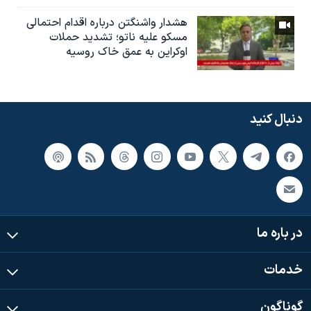
هشدار واشنگتن درباره اقدام احتمالی
مسکو علیه ناتو؛ تشدید حملات
اوکراین به عمق خاک روسیه
دنبال کنید
در باره ما
خدمات
گوناگون