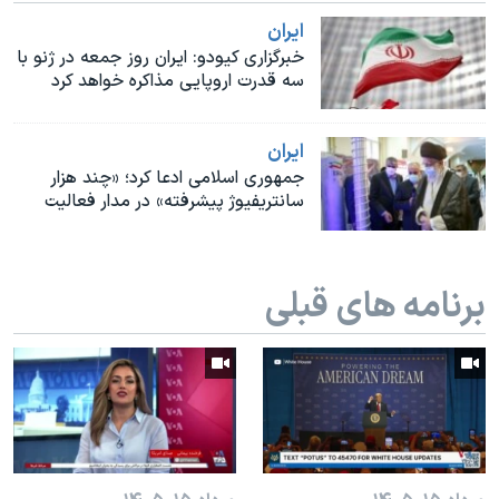
اسرائیل در جنگ
ايران
نرگس محمدی برنده جایزه نوبل صلح
خبرگزاری کیودو: ایران روز جمعه در ژنو با
سه قدرت اروپایی مذاکره خواهد کرد
همایش محافظه‌کاران آمریکا «سی‌پک»
صفحه‌های ویژه
ايران
سفر پرزیدنت ترامپ به چین
جمهوری اسلامی ادعا کرد؛ «چند هزار
سانتریفیوژ پیشرفته» در مدار فعالیت
برنامه های قبلی