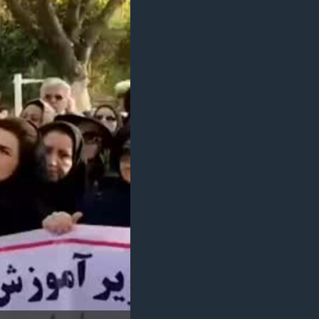
مستندها
فرهنگ و زندگی
حقوق شهروندی
انتخابات ریاست جمهوری آمریکا ۲۰۲۴
اقتصادی
حمله جمهوری اسلامی به اسرائیل
رمز مهسا
علم و فناوری
اسرائیل در جنگ
ورزش زنان در ایران
گالری عکس
اعتراضات زن، زندگی، آزادی
آرشیو پخش زنده
مجموعه مستندهای دادخواهی
تریبونال مردمی آبان ۹۸
دادگاه حمید نوری
چهل سال گروگان‌گیری
قانون شفافیت دارائی کادر رهبری ایران
اعتراضات مردمی آبان ۹۸
اسرائیل در جنگ