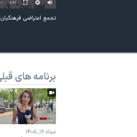
1:07
نرگس محمدی برنده جایزه نوبل صلح
تجمع اعتراضی فرهنگیان ب
همایش محافظه‌کاران آمریکا «سی‌پک»
صفحه‌های ویژه
سفر پرزیدنت ترامپ به چین
برنامه های قبل
مرداد ۱۶, ۱۴۰۵