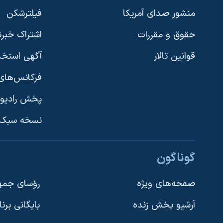
منشور صدای آمریکا
فیلترشکن
حقوق و مقررات
اشتراک خبرن
قوانین تالار
آگهی استخد
فرکانس‌های 
پخش رادیو
یادگیری زبان انگلیسی
نسخه سبک 
دنبال کنید
گوناگون
صفحه‌های ویژه
رؤسای جمهو
آرشیو پخش زنده
بایگانی برن
زبانهای مختلف