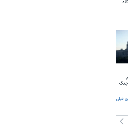
اه
 جنگ
ی قبلی