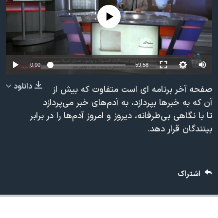
دنبال کنید
مستندها
فرهنگ و زندگی
No media source currently available
حقوق شهروندی
انتخابات ریاست جمهوری آمریکا ۲۰۲۴
اقتصادی
حمله جمهوری اسلامی به اسرائیل
رمز مهسا
علم و فناوری
0:00
59:58
زبانهای مختلف
اسرائیل در جنگ
ورزش زنان در ایران
دانلود
صفحه آخر برنامه ای است متفاوت که بیش از
گالری عکس
اعتراضات زن، زندگی، آزادی
آن که به خبرها بپردازد، به آدم‌های خبر می‌پردازد
تا با نگاهی بی‌طرفانه، دیروز و امروز آدم‌ها را در برابر
آرشیو پخش زنده
مجموعه مستندهای دادخواهی
بینندگان قرار دهد.
تریبونال مردمی آبان ۹۸
دادگاه حمید نوری
چهل سال گروگان‌گیری
اشتراک
قانون شفافیت دارائی کادر رهبری ایران
اعتراضات مردمی آبان ۹۸