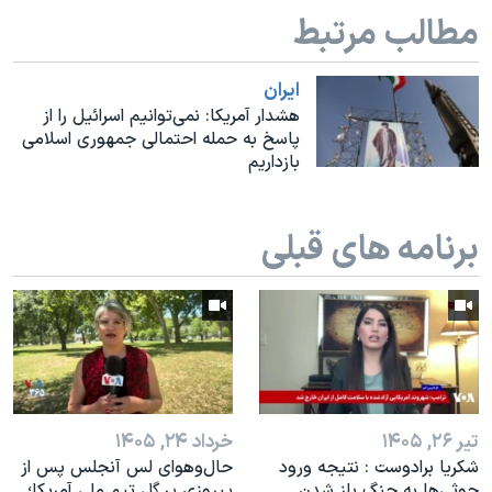
اسرائیل در جنگ
مطالب مرتبط
نرگس محمدی برنده جایزه نوبل صلح
همایش محافظه‌کاران آمریکا «سی‌پک»
ايران
هشدار آمریکا: نمی‌توانیم اسرائیل را از
صفحه‌های ویژه
پاسخ به حمله احتمالی جمهوری اسلامی
بازداریم
سفر پرزیدنت ترامپ به چین
برنامه های قبلی
تیر ۲۶, ۱۴۰۵
خرداد ۲۴, ۱۴۰۵
شکریا برادوست : نتیجه ورود
حال‌وهوای لس آنجلس پس از
حوثی‌ها به جنگ باز شدن
پیروزی پر گل تیم ملی آمریکا؛