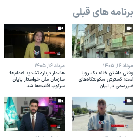
اسرائیل در جنگ
برنامه های قبلی
نرگس محمدی برنده جایزه نوبل صلح
همایش محافظه‌کاران آمریکا «سی‌پک»
صفحه‌های ویژه
سفر پرزیدنت ترامپ به چین
مرداد ۱۶, ۱۴۰۵
مرداد ۱۶, ۱۴۰۵
وقتی داشتن خانه یک رویا
هشدار درباره تشدید اعدام‌ها؛
است؛ گسترش سکونتگاه‌های
سازمان ملل خواستار پایان
غیررسمی در ایران
سرکوب اقلیت‌ها شد