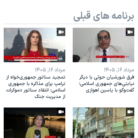
اسرائیل در جنگ
برنامه های قبلی
نرگس محمدی برنده جایزه نوبل صلح
همایش محافظه‌کاران آمریکا «سی‌پک»
صفحه‌های ویژه
سفر پرزیدنت ترامپ به چین
مرداد ۱۶, ۱۴۰۵
مرداد ۱۶, ۱۴۰۵
فرق شورشیان حوثی با دیگر
تمجید سناتور جمهوری‌خواه از
نیابتی‌های جمهوری اسلامی؛
ترامپ برای مذاکره با جمهوری
گفت‌وگو با یاسین اهوازی
اسلامی؛ انتقاد سناتور دموکرات
از مدیریت جنگ