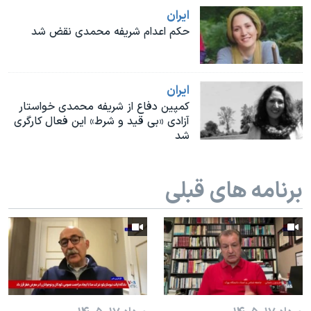
اسرائیل در جنگ
ايران
نرگس محمدی برنده جایزه نوبل صلح
حکم اعدام شریفه محمدی نقض شد
همایش محافظه‌کاران آمریکا «سی‌پک»
صفحه‌های ویژه
ايران
سفر پرزیدنت ترامپ به چین
کمپین دفاع از شریفه محمدی خواستار
آزادی «بی قید و شرط» این فعال کارگری
شد
برنامه های قبلی