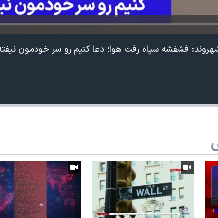
شهروند: فشفشه سپاه رفت هوا؛ دعا کنیم رو سر خودمون نیفته
ی