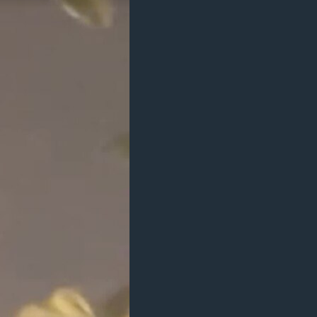
مستندها
فرهنگ و زندگی
حقوق شهروندی
انتخابات ریاست جمهوری آمریکا ۲۰۲۴
اقتصادی
حمله جمهوری اسلامی به اسرائیل
رمز مهسا
علم و فناوری
اسرائیل در جنگ
ورزش زنان در ایران
گالری عکس
اعتراضات زن، زندگی، آزادی
آرشیو پخش زنده
مجموعه مستندهای دادخواهی
تریبونال مردمی آبان ۹۸
دادگاه حمید نوری
چهل سال گروگان‌گیری
قانون شفافیت دارائی کادر رهبری ایران
اعتراضات مردمی آبان ۹۸
اسرائیل در جنگ