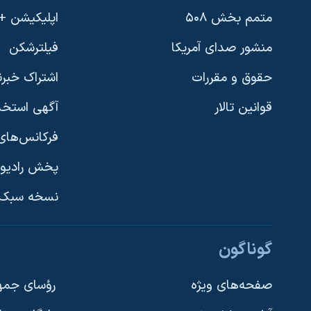
متمم بخش ۵۰۸
اپلیکیشن +VOA
منشور صدای آمریکا
فیلترشکن
حقوق و مقررات
اشتراک خبرن
قوانین تالار
آگهی استخد
فرکانس‌های 
پخش رادیو
یادگیری زبان انگلیسی
نسخه سبک 
دنبال کنید
گوناگون
صفحه‌های ویژه
رؤسای جمهو