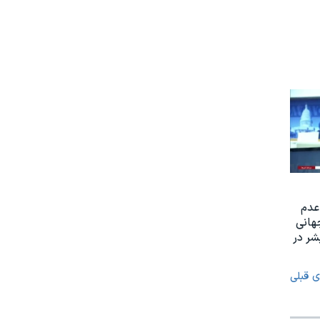
عدم
هانی
ر در
ی قبلی