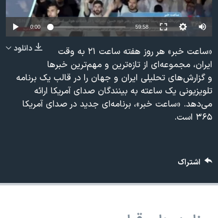
دنبال کنید
مستندها
فرهنگ و زندگی
حقوق شهروندی
انتخابات ریاست جمهوری آمریکا ۲۰۲۴
0:00
59:58
اقتصادی
حمله جمهوری اسلامی به اسرائیل
دانلود
«ساعت خبر» هر روز هفته ساعت ۲۱ به وقت
رمز مهسا
علم و فناوری
ایران، مجموعه‌ای از تازه‌ترين و مهم‌ترین خبرها
زبانهای مختلف
و گزارش‌هاى تحلیلی ایران و جهان را در قالب یک برنامه
اسرائیل در جنگ
ورزش زنان در ایران
تلویزیونی یک ساعته به بینندگان صدای آمریکا ارائه
گالری عکس
اعتراضات زن، زندگی، آزادی
می‌دهد. «ساعت خبر»، برنامه‌ای جدید در صداى آمريكا
آرشیو پخش زنده
مجموعه مستندهای دادخواهی
۳۶۵ است.
تریبونال مردمی آبان ۹۸
دادگاه حمید نوری
اشتراک
چهل سال گروگان‌گیری
قانون شفافیت دارائی کادر رهبری ایران
اعتراضات مردمی آبان ۹۸