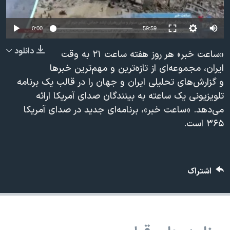
دنبال کنید
مستندها
فرهنگ و زندگی
حقوق شهروندی
انتخابات ریاست جمهوری آمریکا ۲۰۲۴
0:00
59:59
اقتصادی
حمله جمهوری اسلامی به اسرائیل
دانلود
«ساعت خبر» هر روز هفته ساعت ۲۱ به وقت
رمز مهسا
علم و فناوری
ایران، مجموعه‌ای از تازه‌ترين و مهم‌ترین خبرها
زبانهای مختلف
و گزارش‌هاى تحلیلی ایران و جهان را در قالب یک برنامه
اسرائیل در جنگ
ورزش زنان در ایران
تلویزیونی یک ساعته به بینندگان صدای آمریکا ارائه
گالری عکس
اعتراضات زن، زندگی، آزادی
می‌دهد. «ساعت خبر»، برنامه‌ای جدید در صداى آمريكا
آرشیو پخش زنده
مجموعه مستندهای دادخواهی
۳۶۵ است.
تریبونال مردمی آبان ۹۸
دادگاه حمید نوری
اشتراک
چهل سال گروگان‌گیری
قانون شفافیت دارائی کادر رهبری ایران
اعتراضات مردمی آبان ۹۸