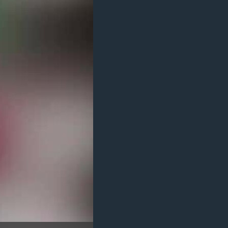
مستندها
فرهنگ و زندگی
حقوق شهروندی
انتخابات ریاست جمهوری آمریکا ۲۰۲۴
اقتصادی
حمله جمهوری اسلامی به اسرائیل
رمز مهسا
علم و فناوری
اسرائیل در جنگ
ورزش زنان در ایران
گالری عکس
اعتراضات زن، زندگی، آزادی
آرشیو پخش زنده
مجموعه مستندهای دادخواهی
تریبونال مردمی آبان ۹۸
دادگاه حمید نوری
چهل سال گروگان‌گیری
قانون شفافیت دارائی کادر رهبری ایران
اعتراضات مردمی آبان ۹۸
اسرائیل در جنگ