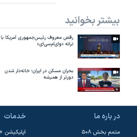
بیشتر بخوانید
رقص معروف رئیس‌جمهوری آمریکا با
ترانه «وای‌ام‌سی‌ای»
بحران مسکن در ایران؛ خانه‌دار شدن
دورتر از همیشه
در باره ما
خدمات
متمم بخش ۵۰۸
اپلیکیشن +VOA