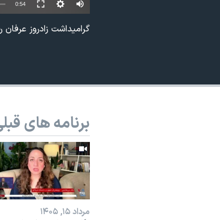
0:54
نرگس محمدی برنده جایزه نوبل صلح
گرامیداشت زادروز عرفان رضایی، از کش
همایش محافظه‌کاران آمریکا «سی‌پک»
صفحه‌های ویژه
سفر پرزیدنت ترامپ به چین
برنامه های قبل
مرداد ۱۵, ۱۴۰۵