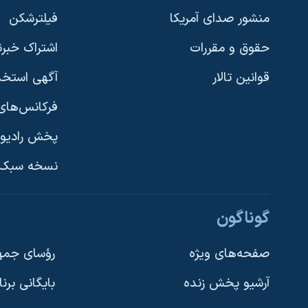
منشور صدای آمریکا
فیلترشکن
حقوق و مقررات
اشتراک خبرن
قوانین تالار
آگهی استخد
فرکانس‌های 
پخش رادیو
یادگیری زبان انگلیسی
نسخه سبک 
دنبال کنید
گوناگون
صفحه‌های ویژه
رؤسای جمهو
آرشیو پخش زنده
بایگانی برن
زبانهای مختلف