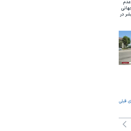
عدم
هانی
ر در
ی قبلی