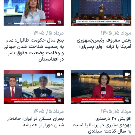
اسرائیل در جنگ
نرگس محمدی برنده جایزه نوبل صلح
همایش محافظه‌کاران آمریکا «سی‌پک»
مرداد ۱۵, ۱۴۰۵
مرداد ۱۵, ۱۴۰۵
صفحه‌های ویژه
رقص معروف رئیس‌جمهوری
پنج سال حکومت طالبان؛ عدم
سفر پرزیدنت ترامپ به چین
آمریکا با ترانه «وای‌ام‌سی‌ای»
به رسمیت شناخته شدن جهانی
و وخامت وضعیت حقوق بشر
در افغانستان
مرداد ۱۵, ۱۴۰۵
مرداد ۱۵, ۱۴۰۵
افزایش ۲۰ درصدی
بحران مسکن در ایران؛ خانه‌دار
یهودی‌ستیزی در بریتانیا نسبت
شدن دورتر از همیشه
به سال گذشته میلادی