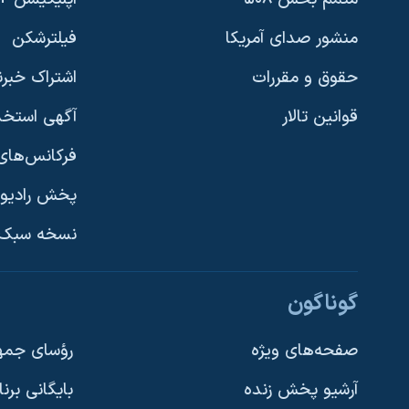
منشور صدای آمریکا
فیلترشکن
حقوق و مقررات
اشتراک خبرن
قوانین تالار
آگهی استخد
فرکانس‌های 
پخش رادیو
یادگیری زبان انگلیسی
نسخه سبک 
دنبال کنید
گوناگون
صفحه‌های ویژه
رؤسای جمهو
آرشیو پخش زنده
بایگانی برن
زبانهای مختلف