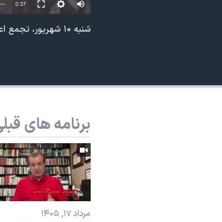
0:37
نرگس محمدی برنده جایزه نوبل صلح
شنبه ۱۰ شهریور، تجمع اعتراضی پرستاران و کارکنان اورژانس در اصفهان: «اقدام بعدی ما، اعتصاب»
همایش محافظه‌کاران آمریکا «سی‌پک»
صفحه‌های ویژه
سفر پرزیدنت ترامپ به چین
برنامه های قبل
مرداد ۱۷, ۱۴۰۵