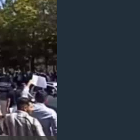
مستندها
فرهنگ و زندگی
حقوق شهروندی
انتخابات ریاست جمهوری آمریکا ۲۰۲۴
اقتصادی
حمله جمهوری اسلامی به اسرائیل
رمز مهسا
علم و فناوری
اسرائیل در جنگ
ورزش زنان در ایران
گالری عکس
اعتراضات زن، زندگی، آزادی
آرشیو پخش زنده
مجموعه مستندهای دادخواهی
تریبونال مردمی آبان ۹۸
دادگاه حمید نوری
چهل سال گروگان‌گیری
قانون شفافیت دارائی کادر رهبری ایران
اعتراضات مردمی آبان ۹۸
اسرائیل در جنگ