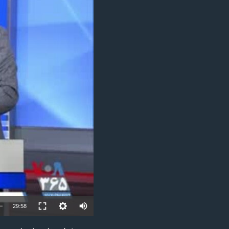
مستندها
فرهنگ و زندگی
حقوق شهروندی
انتخابات ریاست جمهوری آمریکا ۲۰۲۴
اقتصادی
حمله جمهوری اسلامی به اسرائیل
رمز مهسا
علم و فناوری
اسرائیل در جنگ
ورزش زنان در ایران
گالری عکس
اعتراضات زن، زندگی، آزادی
آرشیو پخش زنده
مجموعه مستندهای دادخواهی
تریبونال مردمی آبان ۹۸
دادگاه حمید نوری
چهل سال گروگان‌گیری
قانون شفافیت دارائی کادر رهبری ایران
اعتراضات مردمی آبان ۹۸
29:58
اسرائیل در جنگ