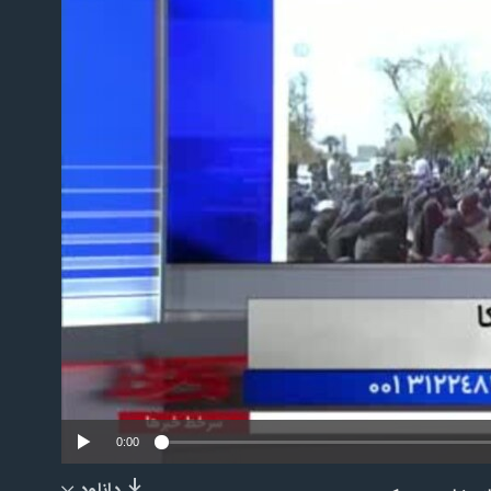
No m
0:00