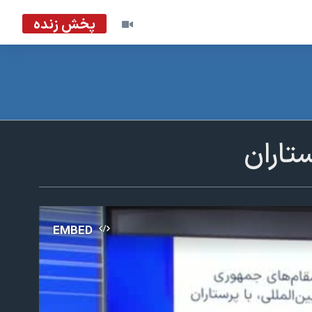
پخش زنده
تاران
EMBED