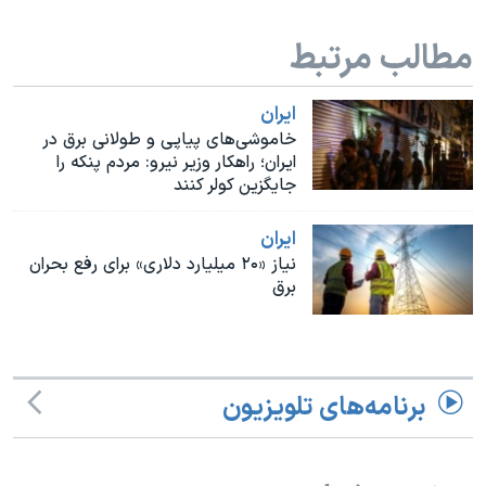
اسرائیل در جنگ
نرگس محمدی برنده جایزه نوبل صلح
مطالب مرتبط
همایش محافظه‌کاران آمریکا «سی‌پک»
ايران
صفحه‌های ویژه
خاموشی‌های پیاپی و طولانی‌ برق در
ایران؛ راهکار وزیر نیرو: مردم پنکه را
سفر پرزیدنت ترامپ به چین
جایگزین کولر کنند
ايران
نیاز «۲۰ میلیارد دلاری» برای رفع بحران
برق
برنامه‌های تلویزیون