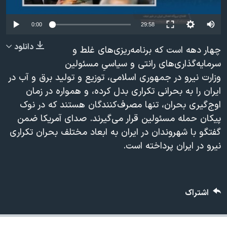
دنبال کنید
مستندها
فرهنگ و زندگی
0:00
29:58
حقوق شهروندی
انتخابات ریاست جمهوری آمریکا ۲۰۲۴
دانلود
اقتصادی
حمله جمهوری اسلامی به اسرائیل
چهار دهه است که برنامه‌ریزی‌های غلط و
سرمایه‌گذاری‌های رانتی و سیاسیِ مسئولین
رمز مهسا
علم و فناوری
وزارت نیرو در جمهوری اسلامی، توزیع و تولید برق و آب در
زبانهای مختلف
اسرائیل در جنگ
ورزش زنان در ایران
ایران را به بحرانی تکراری بدل کرده، و همواره در زمان
گالری عکس
اعتراضات زن، زندگی، آزادی
اوج‌گیری بحران، تنها مصرف‌کنندگان هستند که در نوک
پیکان حمله مسئولین قرار می‌گیرند. صدای آمریکا ضمن
آرشیو پخش زنده
مجموعه مستندهای دادخواهی
گفتگو با شهروندان در ایران به ابعاد مختلف بحران تکراری
تریبونال مردمی آبان ۹۸
نیرو در ایران پرداخته است.
دادگاه حمید نوری
چهل سال گروگان‌گیری
اشتراک
قانون شفافیت دارائی کادر رهبری ایران
اعتراضات مردمی آبان ۹۸