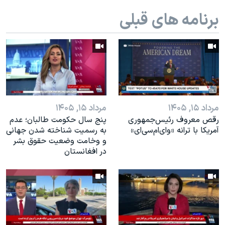
اسرائیل در جنگ
برنامه های قبلی
نرگس محمدی برنده جایزه نوبل صلح
همایش محافظه‌کاران آمریکا «سی‌پک»
صفحه‌های ویژه
سفر پرزیدنت ترامپ به چین
مرداد ۱۵, ۱۴۰۵
مرداد ۱۵, ۱۴۰۵
رقص معروف رئیس‌جمهوری
پنج سال حکومت طالبان؛ عدم
آمریکا با ترانه «وای‌ام‌سی‌ای»
به رسمیت شناخته شدن جهانی
و وخامت وضعیت حقوق بشر
در افغانستان