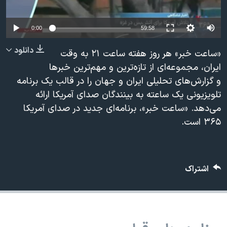
دنبال کنید
مستندها
فرهنگ و زندگی
حقوق شهروندی
انتخابات ریاست جمهوری آمریکا ۲۰۲۴
0:00
59:58
اقتصادی
حمله جمهوری اسلامی به اسرائیل
دانلود
«ساعت خبر» هر روز هفته ساعت ۲۱ به وقت
رمز مهسا
علم و فناوری
ایران، مجموعه‌ای از تازه‌ترين و مهم‌ترین خبرها
زبانهای مختلف
و گزارش‌هاى تحلیلی ایران و جهان را در قالب یک برنامه
اسرائیل در جنگ
ورزش زنان در ایران
تلویزیونی یک ساعته به بینندگان صدای آمریکا ارائه
گالری عکس
اعتراضات زن، زندگی، آزادی
می‌دهد. «ساعت خبر»، برنامه‌ای جدید در صداى آمريكا
آرشیو پخش زنده
مجموعه مستندهای دادخواهی
۳۶۵ است.
تریبونال مردمی آبان ۹۸
دادگاه حمید نوری
اشتراک
چهل سال گروگان‌گیری
قانون شفافیت دارائی کادر رهبری ایران
اعتراضات مردمی آبان ۹۸