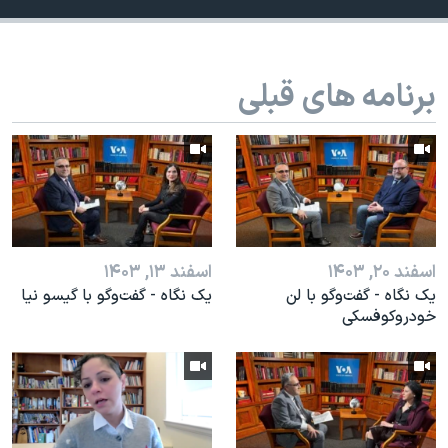
اسرائیل در جنگ
نرگس محمدی برنده جایزه نوبل صلح
همایش محافظه‌کاران آمریکا «سی‌پک»
برنامه های قبلی
صفحه‌های ویژه
سفر پرزیدنت ترامپ به چین
اسفند ۲۰, ۱۴۰۳
اسفند ۱۳, ۱۴۰۳
یک نگاه - گفت‌وگو با لن
یک نگاه - گفت‌وگو با گیسو نیا
خودروکوفسکی