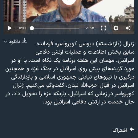
دنبال کنید
مستندها
فرهنگ و زندگی
حقوق شهروندی
انتخابات ریاست جمهوری آمریکا ۲۰۲۴
اقتصادی
حمله جمهوری اسلامی به اسرائیل
0:00
29:58
رمز مهسا
علم و فناوری
دانلود
ژنرال (بازنشسته) «یوسی کوپرواسر» فرمانده
زبانهای مختلف
اسرائیل در جنگ
ورزش زنان در ایران
سابق بخش اطلاعات و عملیات ارتش دفاعی
اسرائیل، مهمان این هفته برنامه یک نگاه است. با او در
گالری عکس
اعتراضات زن، زندگی، آزادی
مورد گزینه‌های پیش روی اسرائیل در جنگ غزه و همچنین
آرشیو پخش زنده
مجموعه مستندهای دادخواهی
درگیری با نیروهای نیابتی جمهوری اسلامی و بازدارندگی
تریبونال مردمی آبان ۹۸
اسرائیل در قبال حزب‌الله لبنان، گفت‌وگو می‌کنیم. ژنرال
کوپرواسر در زمانی که اسرائیل، باریکه غزه را تحویل داد، در
دادگاه حمید نوری
حال خدمت در ارتش دفاعی اسرائیل بود.
چهل سال گروگان‌گیری
قانون شفافیت دارائی کادر رهبری ایران
اعتراضات مردمی آبان ۹۸
اشتراک