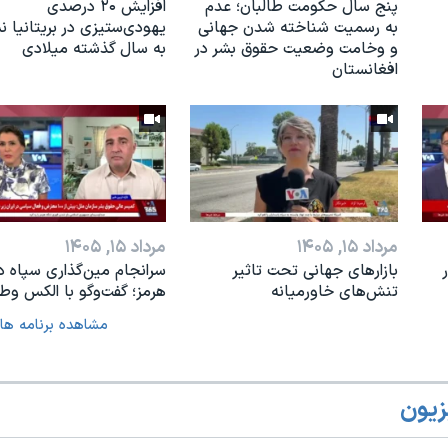
پنج سال حکومت طالبان؛ عدم
افزایش ۲۰ درصدی
به رسمیت شناخته شدن جهانی
یهودی‌ستیزی در بریتانیا 
و وخامت وضعیت حقوق بشر در
به سال گذشته میلادی
افغانستان
مرداد ۱۵, ۱۴۰۵
مرداد ۱۵, ۱۴۰۵
بازارهای جهانی تحت تاثیر
سرانجام مین‌گذاری‌ سپاه د
تنش‌های خاورمیانه
هرمز؛ گفت‌وگو با الکس وطن
مشاهده برنامه ها
زیون