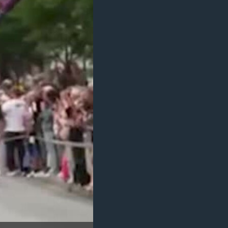
مستندها
فرهنگ و زندگی
حقوق شهروندی
انتخابات ریاست جمهوری آمریکا ۲۰۲۴
اقتصادی
حمله جمهوری اسلامی به اسرائیل
رمز مهسا
علم و فناوری
اسرائیل در جنگ
ورزش زنان در ایران
گالری عکس
اعتراضات زن، زندگی، آزادی
آرشیو پخش زنده
مجموعه مستندهای دادخواهی
تریبونال مردمی آبان ۹۸
دادگاه حمید نوری
چهل سال گروگان‌گیری
قانون شفافیت دارائی کادر رهبری ایران
اعتراضات مردمی آبان ۹۸
اسرائیل در جنگ