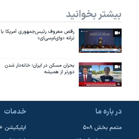
بیشتر بخوانید
رقص معروف رئیس‌جمهوری آمریکا با
ترانه «وای‌ام‌سی‌ای»
بحران مسکن در ایران؛ خانه‌دار شدن
دورتر از همیشه
در باره ما
خدمات
متمم بخش ۵۰۸
اپلیکیشن +VOA