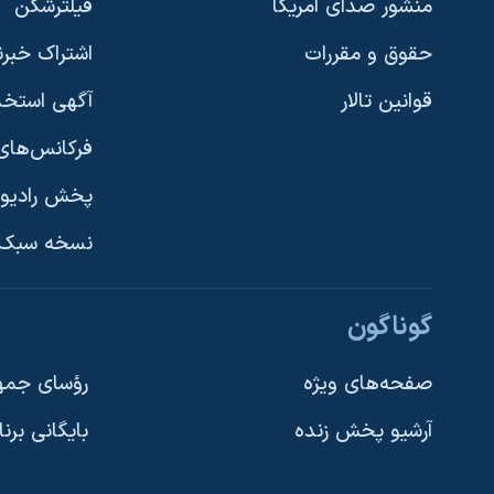
منشور صدای آمریکا
فیلترشکن
حقوق و مقررات
اشتراک خبرن
قوانین تالار
آگهی استخد
فرکانس‌های 
پخش رادیو
یادگیری زبان انگلیسی
نسخه سبک 
دنبال کنید
گوناگون
صفحه‌های ویژه
رؤسای جمهو
آرشیو پخش زنده
بایگانی برن
زبانهای مختلف