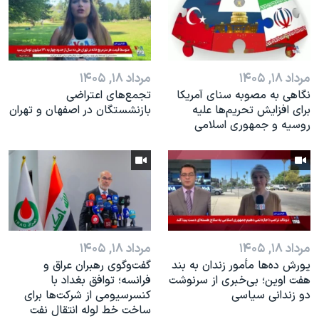
اسرائیل در جنگ
نرگس محمدی برنده جایزه نوبل صلح
همایش محافظه‌کاران آمریکا «سی‌پک»
مرداد ۱۸, ۱۴۰۵
مرداد ۱۸, ۱۴۰۵
صفحه‌های ویژه
نگاهی به مصوبه سنای آمریکا
تجمع‌های اعتراضی
سفر پرزیدنت ترامپ به چین
برای افزایش تحریم‌ها علیه
بازنشستگان در اصفهان و تهران
روسیه و جمهوری اسلامی
مرداد ۱۸, ۱۴۰۵
مرداد ۱۸, ۱۴۰۵
یورش ده‌ها مأمور زندان به بند
گفت‌وگوی رهبران عراق و
هفت اوین؛ بی‌خبری از سرنوشت
فرانسه؛ توافق بغداد با
دو زندانی سیاسی
کنسرسیومی از شرکت‌ها برای
ساخت خط لوله انتقال نفت