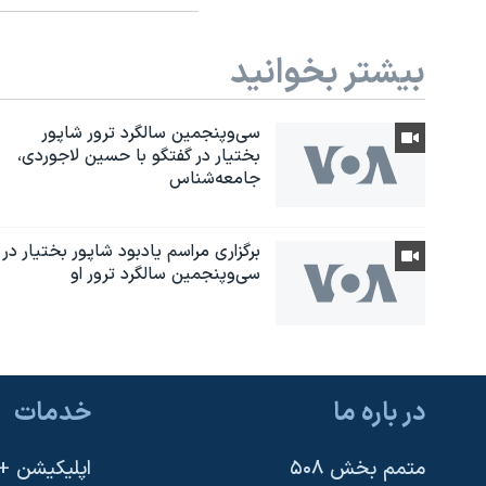
بیشتر بخوانید
سی‌وپنجمین سالگرد ترور شاپور
بختیار در گفتگو با حسین لاجوردی،
جامعه‌شناس
برگزاری مراسم یادبود شاپور بختیار در
سی‌وپنجمین سالگرد ترور او
در باره ما
خدمات
یادگیری زبان انگلیسی
متمم بخش ۵۰۸
اپلیکیشن +VOA
دنبال کنید