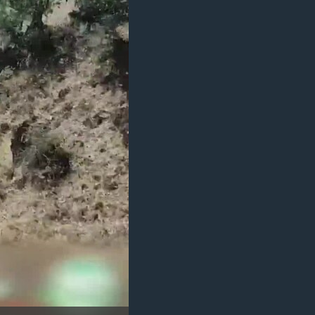
مستندها
فرهنگ و زندگی
حقوق شهروندی
انتخابات ریاست جمهوری آمریکا ۲۰۲۴
اقتصادی
حمله جمهوری اسلامی به اسرائیل
رمز مهسا
علم و فناوری
اسرائیل در جنگ
ورزش زنان در ایران
گالری عکس
اعتراضات زن، زندگی، آزادی
آرشیو پخش زنده
مجموعه مستندهای دادخواهی
تریبونال مردمی آبان ۹۸
دادگاه حمید نوری
چهل سال گروگان‌گیری
قانون شفافیت دارائی کادر رهبری ایران
اعتراضات مردمی آبان ۹۸
اسرائیل در جنگ