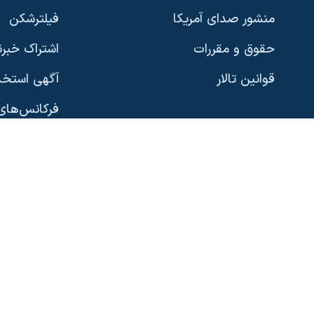
منشور صدای آمریکا
فیلترشکن
حقوق و مقررات
اشتراک خبرن
قوانین تالار
آگهی استخد
زبانهای مختلف
فرکانس‌های 
پخش رادیو
نسخه سبک 
گوناگون
صفحه‌های ویژه
رؤسای جمهو
آرشیو پخش زنده
بایگانی برن