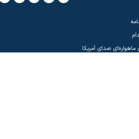
امه
ام
ماهواره‌ای صدای آمریکا
یی
وب‌سایت
ری آمریکا
دیدگاه‌ واشنگتن
امه‌های تلویزیونی