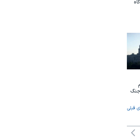
اه
 جنگ
ی قبلی