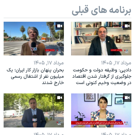
اسرائیل در جنگ
برنامه های قبلی
نرگس محمدی برنده جایزه نوبل صلح
همایش محافظه‌کاران آمریکا «سی‌پک»
صفحه‌های ویژه
سفر پرزیدنت ترامپ به چین
مرداد ۱۷, ۱۴۰۵
مرداد ۱۷, ۱۴۰۵
دادپی: وظیفه دولت و حکومت
بحران پنهان بازار کار ایران؛ یک
جلوگیری از گرفتار شدن اقتصاد
میلیون نفر از اشتغال رسمی
در وضعیت وخیم کنونی است
خارج شدند