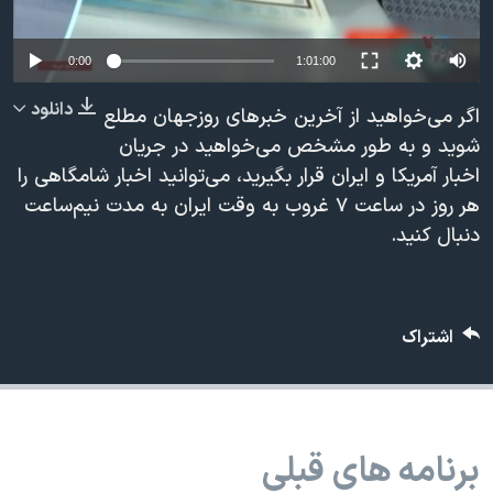
دنبال کنید
مستندها
فرهنگ و زندگی
حقوق شهروندی
انتخابات ریاست جمهوری آمریکا ۲۰۲۴
0:00
1:01:00
اقتصادی
حمله جمهوری اسلامی به اسرائیل
دانلود
اگر می‌خواهید از آخرین خبرهای روزجهان مطلع
رمز مهسا
علم و فناوری
شوید و به طور مشخص می‌خواهید در جریان
زبانهای مختلف
اخبار آمریکا و ایران قرار بگیرید، می‌توانید اخبار شامگاهی را
اسرائیل در جنگ
ورزش زنان در ایران
هر روز در ساعت ۷ غروب به وقت ایران به مدت نیم‌ساعت
گالری عکس
اعتراضات زن، زندگی، آزادی
دنبال کنید.
آرشیو پخش زنده
مجموعه مستندهای دادخواهی
تریبونال مردمی آبان ۹۸
اشتراک
دادگاه حمید نوری
چهل سال گروگان‌گیری
قانون شفافیت دارائی کادر رهبری ایران
برنامه های قبلی
اعتراضات مردمی آبان ۹۸