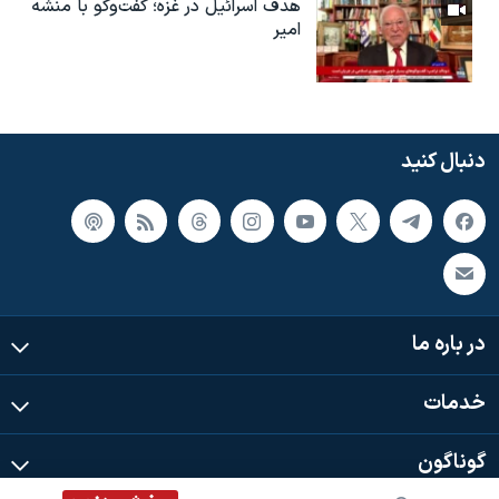
هدف اسرائیل در غزه؛ گفت‌وگو با منشه
امیر
دنبال کنید
در باره ما
خدمات
گوناگون