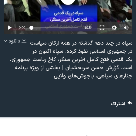
دنبال کنید
مستندها
فرهنگ و زندگی
حقوق شهروندی
انتخابات ریاست جمهوری آمریکا ۲۰۲۴
اقتصادی
حمله جمهوری اسلامی به اسرائیل
0:00
10:54
رمز مهسا
علم و فناوری
دانلود
سپاه در چند دهه گذشته در همه ارکان سیاست
زبانهای مختلف
اسرائیل در جنگ
ورزش زنان در ایران
در جمهوری اسلامی نفوذ کرده. سپاه اکنون در
یک قدمی فتح کامل آخرین سنگر، کاخ ریاست جمهوری،
گالری عکس
اعتراضات زن، زندگی، آزادی
است. گزارش حسن سربخشیان | بخشی از ویژه برنامه
آرشیو پخش زنده
مجموعه مستندهای دادخواهی
چنارهای سپاهی، پاجوش‌های‌ ولایی
تریبونال مردمی آبان ۹۸
دادگاه حمید نوری
اشتراک
چهل سال گروگان‌گیری
قانون شفافیت دارائی کادر رهبری ایران
اعتراضات مردمی آبان ۹۸